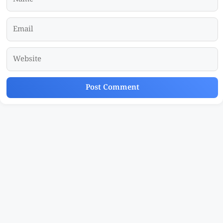
Email
Website