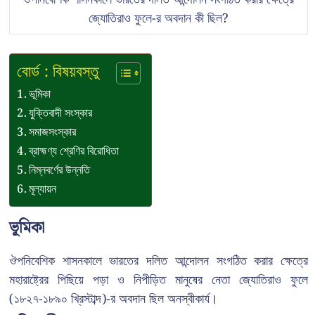
জ্যোতিরাও ফুলে-র অবদান কী ছিল?
বোর্ড : বিষয়বস্তু
ভূমিকা
যুক্তিবাদী সংস্কার
সমাজসংস্কার
ব্রাহ্মণ্য শ্রেণির বিরোধিতা
নিম্নবর্ণের উন্নতি
মূল্যায়ন
ভূমিকা
ঔপনিবেশিক শাসনকালে ভারতের দলিত আন্দোলন সংগঠিত করার ক্ষেত্রে
মহারাষ্ট্রের পিছিয়ে পড়া ও নিপীড়িত মানুষের নেতা জ্যোতিরাও ফুলে
(১৮২৭-১৮৯০ খ্রিস্টাব্দ)-র অবদান ছিল অনস্বীকার্য।