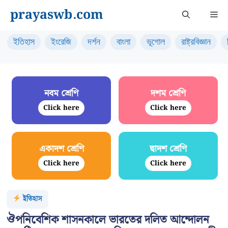
Skip
prayaswb.com
Me
to
content
ইতিহাস
ইংরেজি
দর্শন
বাংলা
ভূগোল
রাষ্ট্রবিজ্ঞান
নবম শ্রেণি
দশম শ্রেণি
Click here
Click here
একাদশ শ্রেণি
দ্বাদশ শ্রেণি
Click here
Click here
ইতিহাস
ঔপনিবেশিক শাসনকালে ভারতের দলিত আন্দোলন