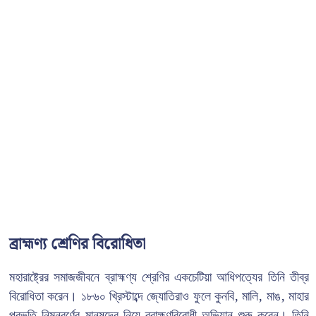
ব্রাহ্মণ্য শ্রেণির বিরোধিতা
মহারাষ্ট্রের সমাজজীবনে ব্রাহ্মণ্য শ্রেণির একচেটিয়া আধিপত্যের তিনি তীব্র
বিরোধিতা করেন। ১৮৬০ খ্রিস্টাব্দে জ্যোতিরাও ফুলে কুনবি, মালি, মাঙ, মাহার
প্রভৃতি নিম্নবর্ণের মানুষদের নিয়ে ব্রাহ্মণবিরোধী অভিযান শুরু করেন। তিনি