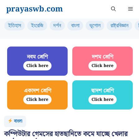
Skip
prayaswb.com
Me
to
content
ইতিহাস
ইংরেজি
দর্শন
বাংলা
ভূগোল
রাষ্ট্রবিজ্ঞান
নবম শ্রেণি
দশম শ্রেণি
Click here
Click here
একাদশ শ্রেণি
দ্বাদশ শ্রেণি
Click here
Click here
বাংলা
কম্পিউটার গেমসের হাতছানিতে কমে যাচ্ছে খেলার