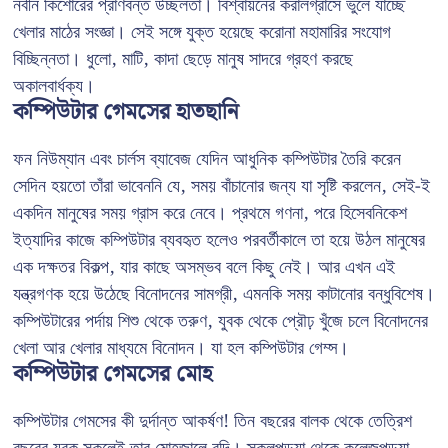
নবীন কিশোরের প্রাণবন্ত উচ্ছলতা। বিশ্বায়নের করালগ্রাসে ভুলে যাচ্ছে
খেলার মাঠের সংজ্ঞা। সেই সঙ্গে যুক্ত হয়েছে করোনা মহামারির সংযোগ
বিচ্ছিন্নতা। ধুলো, মাটি, কাদা ছেড়ে মানুষ সাদরে গ্রহণ করছে
অকালবার্ধক্য।
কম্পিউটার গেমসের হাতছানি
ফন নিউম্যান এবং চার্লস ব্যাবেজ যেদিন আধুনিক কম্পিউটার তৈরি করেন
সেদিন হয়তো তাঁরা ভাবেননি যে, সময় বাঁচানোর জন্য যা সৃষ্টি করলেন, সেই-ই
একদিন মানুষের সময় গ্রাস করে নেবে। প্রথমে গণনা, পরে হিসেবনিকেশ
ইত্যাদির কাজে কম্পিউটার ব্যবহৃত হলেও পরবর্তীকালে তা হয়ে উঠল মানুষের
এক দক্ষতর বিকল্প, যার কাছে অসম্ভব বলে কিছু নেই। আর এখন এই
যন্ত্রগণক হয়ে উঠেছে বিনোদনের সামগ্রী, এমনকি সময় কাটানোর বন্ধুবিশেষ।
কম্পিউটারের পর্দায় শিশু থেকে তরুণ, যুবক থেকে প্রৌঢ় খুঁজে চলে বিনোদনের
খেলা আর খেলার মাধ্যমে বিনোদন। যা হল কম্পিউটার গেম্স।
কম্পিউটার গেমসের মোহ
কম্পিউটার গেমসের কী দুর্দান্ত আকর্ষণ! তিন বছরের বালক থেকে তেত্রিশ