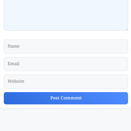
Name
Email
Website