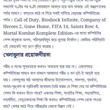
বছরের যুবক সকলেই তার মোহজালে বন্দি। স্কুলপড়ুয়া থেকে কলেজপড়ুয়া
সকলেই ঘণ্টার পর ঘণ্টা মোহজালে আবদ্ধ হয়ে বসে থাকছে এই যন্ত্রগণকের
পর্দার সামনে। বাস্তবে মাঠে না গিয়ে সবাই দাপিয়ে বেড়াচ্ছে কম্পিউটারের
পর্দায়। Call of Duty, Bioshock Infinite, Company of
Heroes 2, Gone Home, FIFA 14, Saints Row 4,
Mortal Kombat Komplete Edition-এর মতো কম্পিউটার
গেম্স মানুষকে অলস, পরিশ্রমবিমুখ করে তুলছে দিনদিন। কোভিড পরিস্থিতি
এই মোহকেই শত গুণে বৃদ্ধি করেছে।
খেলাধুলার প্রয়োজনীয়তা
শরীর ও মনের সুস্থতাকে কখনও অবহেলা করা যায় না। একনাগাড়ে
কম্পিউটারের সামনে বসে থাকলে আমাদের শরীর ও মন দুই-ই আড়ষ্ট হয়ে
যায়। খেলাধুলার মাঠ আমাদের জীবনের উত্থানপতন, সাফল্য, ব্যর্থতা,
সংযম-শৃঙ্খলা বা প্রতিবাদী মনোভাব তৈরি করার যে শিক্ষা দেয় তা কম্পিউটারের
গেমস কি কখনও দিতে পারে? একতার শিক্ষা, সংহতির শিক্ষা, সহযোগিতা,
সহমর্মিতা, নেতৃত্বদানের শিক্ষা কি কখনও কম্পিউটারের গেম্স থেকে পাওয়া
যায়? খেলার মাঠে গিয়ে শরীরচর্চার কোনো বিকল্প নেই।