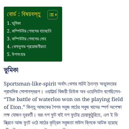
বোর্ড : বিষয়বস্তু
ভূমিকা
কম্পিউটার গেমসের হাতছানি
কম্পিউটার গেমসের মোহ
খেলাধুলার প্রয়োজনীয়তা
উপসংহার
ভূমিকা
Sportsman-like-spirit অর্থাৎ খেলার মাঠই চৈতন্য অভ্যুদয়ের
প্রাথমিক সোপানস্বরূপ। ওয়াটার্ল্ড বিজয়ী ডিউক অব ওয়েলিংটন বলেছিলেন-
“The battle of waterloo won on the playing field
of Eton.” কিন্তু আজকের শৈশব সবুজ মাঠের সবুজ ঘাসের স্পর্শ অপেক্ষা
লক্ষ যোজন দূরবর্তী। বরং দশ ফুট বাই দশ ফুটের চোরাকুঠুরিতে, এল ই ডি
স্ক্রিনে আজ ফুটে ওঠে মাঠের কৃত্রিম সবুজতা মাউস ক্লিকে আটক হয়েছে