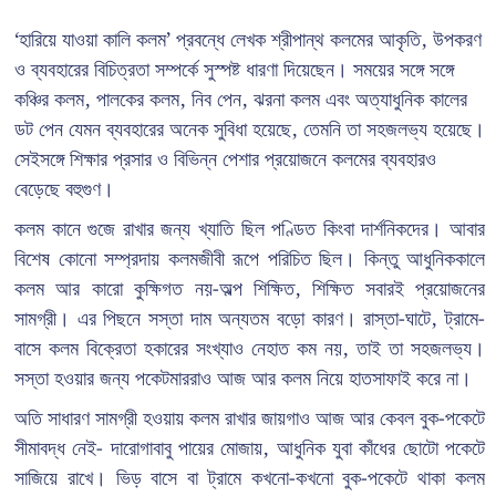
‘হারিয়ে যাওয়া কালি কলম’ প্রবন্ধে লেখক শ্রীপান্থ কলমের আকৃতি, উপকরণ
ও ব্যবহারের বিচিত্রতা সম্পর্কে সুস্পষ্ট ধারণা দিয়েছেন। সময়ের সঙ্গে সঙ্গে
কঞ্চির কলম, পালকের কলম, নিব পেন, ঝরনা কলম এবং অত্যাধুনিক কালের
ডট পেন যেমন ব্যবহারের অনেক সুবিধা হয়েছে, তেমনি তা সহজলভ্য হয়েছে।
সেইসঙ্গে শিক্ষার প্রসার ও বিভিন্ন পেশার প্রয়োজনে কলমের ব্যবহারও
বেড়েছে বহুগুণ।
কলম কানে গুজে রাখার জন্য খ্যাতি ছিল পণ্ডিত কিংবা দার্শনিকদের। আবার
বিশেষ কোনো সম্প্রদায় কলমজীবী রূপে পরিচিত ছিল। কিন্তু আধুনিককালে
কলম আর কারো কুক্ষিগত নয়-অল্প শিক্ষিত, শিক্ষিত সবারই প্রয়োজনের
সামগ্রী। এর পিছনে সস্তা দাম অন্যতম বড়ো কারণ। রাস্তা-ঘাটে, ট্রামে-
বাসে কলম বিক্রেতা হকারের সংখ্যাও নেহাত কম নয়, তাই তা সহজলভ্য।
সস্তা হওয়ার জন্য পকেটমাররাও আজ আর কলম নিয়ে হাতসাফাই করে না।
অতি সাধারণ সামগ্রী হওয়ায় কলম রাখার জায়গাও আজ আর কেবল বুক-পকেটে
সীমাবদ্ধ নেই- দারোগাবাবু পায়ের মোজায়, আধুনিক যুবা কাঁধের ছোটো পকেটে
সাজিয়ে রাখে। ভিড় বাসে বা ট্রামে কখনো-কখনো বুক-পকেটে থাকা কলম