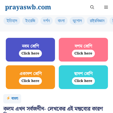
Skip
prayaswb.com
Me
to
content
ইতিহাস
ইংরেজি
দর্শন
বাংলা
ভূগোল
রাষ্ট্রবিজ্ঞান
নবম শ্রেণি
দশম শ্রেণি
Click here
Click here
একাদশ শ্রেণি
দ্বাদশ শ্রেণি
Click here
Click here
বাংলা
কলম এখন সর্বজনীন- লেখকের এই মন্তব্যের কারণ