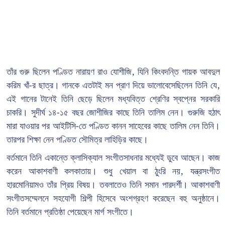
তাঁর গুরু ছিলেন পণ্ডিত নারায়ণ রাও যোশীজি, যিনি কিংবদন্তি গায়ক আবদুল
করিম খাঁ-র ছাত্র। গানকে এতটাই মন প্রাণ দিয়ে ভালোবেসেছিলেন তিনি যে,
এই গানের টানেই তিনি ছেড়ে ছিলেন মধ্যবিত্ত শ্রেণির স্বপ্নের সরকারি
চাকরি। সুদীর্ঘ ১৪-১৫ বছর জোশীজির কাছে তিনি তালিম নেন। গুরুজি হঠাৎ
মারা যাওয়ার পর আইটিসি-তে পণ্ডিত কানন সাহেবের কাছে তালিম নেন তিনি।
তারপর শিক্ষা নেন পণ্ডিত সৌমিত্র লাহিড়ির কাছে।
বর্তমানে তিনি একান্তে ক্লাসিক্যাল সংগীতসাধনার মধ্যেই ডুবে আছেন। কাজ
করেন আকাশবাণী কলকাতায়। শুধু খেয়াল বা ঠুংরি নয়, যন্ত্রসংগীত
হারমোনিয়ামও তাঁর প্রিয় বিষয়। তবলাতেও তিনি সমান পারদর্শী। আকাশবাণী
সংগীতসম্মেলনে সহযোগী শিল্পী হিসেবে অংশগ্রহণ করেছেন বহু অনুষ্ঠানে।
তিনি বর্তমানে প্রতিষ্ঠা পেয়েছেন মার্গ সংগীতে।