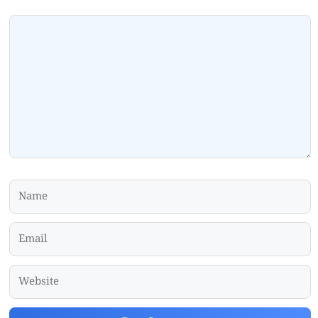
Comment
Name
Email
Website