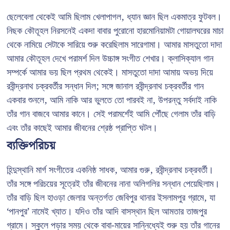
ছেলেবেলা থেকেই আমি ছিলাম খেলাপাগল, ধ্যান জ্ঞান ছিল একমাত্র ফুটবল।
নিছক কৌতূহল নিরসনেই একদা বাবার পুরোনো হারমোনিয়ামটা গোয়ালঘরের মাচা
থেকে নামিয়ে সেটাকে সারিয়ে শুরু করেছিলাম সারেগামা। আমার মাসতুতো দাদা
আমার কৌতূহল দেখে পরামর্শ দিল উচ্চাঙ্গ সংগীত শেখার। ক্লাসিক্যাল গান
সম্পর্কে আমার ভয় ছিল প্রথম থেকেই। মাসতুতো দাদা আমায় অভয় দিয়ে
রবীন্দ্রনাথ চক্রবর্তীর সন্ধান দিল; সঙ্গে জানাল রবীন্দ্রনাথ চক্রবর্তীর গান
একবার শুনলে, আমি নাকি আর ভুলতে তো পারবই না, উপরন্তু সর্বদাই নাকি
তাঁর গান বাজবে আমার কানে। সেই পরামর্শেই আমি পৌঁছে গেলাম তাঁর বাড়ি
এবং তাঁর কাছেই আমার জীবনের শ্রেষ্ঠ প্রাপ্তি ঘটল।
ব্যক্তিপরিচয়
হিন্দুস্থানি মার্গ সংগীতের একনিষ্ঠ সাধক, আমার গুরু, রবীন্দ্রনাথ চক্রবর্তী।
তাঁর সঙ্গে পরিচয়ের সূত্রেই তাঁর জীবনের নানা অলিগলির সন্ধান পেয়েছিলাম।
তাঁর বাড়ি ছিল হাওড়া জেলার অন্তর্গত জেবিপুর থানার ইসলামপুর গ্রামে, যা
‘পানপুর’ নামেই খ্যাত। যদিও তাঁর আদি বাসস্থান ছিল আমতার তাজপুর
গ্রামে। স্কুলে পড়ার সময় থেকে বাবা-মায়ের সান্নিধ্যেই শুরু হয় তাঁর গানের