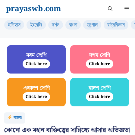
Skip
prayaswb.com
Me
to
content
ইতিহাস
ইংরেজি
দর্শন
বাংলা
ভূগোল
রাষ্ট্রবিজ্ঞান
নবম শ্রেণি
দশম শ্রেণি
Click here
Click here
একাদশ শ্রেণি
দ্বাদশ শ্রেণি
Click here
Click here
বাংলা
কোনো এক মহান ব্যক্তিত্বের সান্নিধ্যে আসার অভিজ্ঞতা