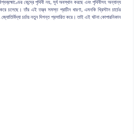
বব্রহ্মাণ্ডের কেন্দ্রে পৃথিবী নয়, সূর্য অবস্থান করছে এবং পৃথিবীসহ অন্যান্য
তন করে চলেছে। তাঁর এই তত্ত্ব সমস্ত প্রাচীন ধারণা, এমনকি খ্রিস্টান চার্চের
এবং জ্যোতির্বিদ্যা চর্চায় নতুন দিগন্ত প্রসারিত করে। তাই এই ঘটনা কোপারনিকান