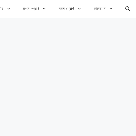
টার
দশম শ্রেণি
নবম শ্রেণি
সাজেশন