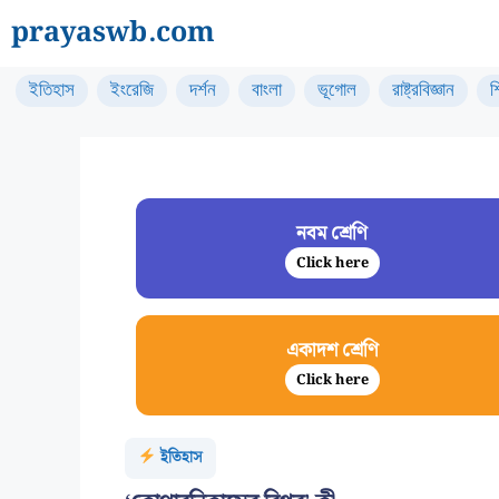
Skip
prayaswb.com
to
content
ইতিহাস
ইংরেজি
দর্শন
বাংলা
ভূগোল
রাষ্ট্রবিজ্ঞান
শ
নবম শ্রেণি
Click here
একাদশ শ্রেণি
Click here
ইতিহাস