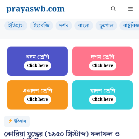
Skip
prayaswb.com
Me
to
content
ইতিহাস
ইংরেজি
দর্শন
বাংলা
ভূগোল
রাষ্ট্রবিজ
নবম শ্রেণি
দশম শ্রেণি
Click here
Click here
একাদশ শ্রেণি
দ্বাদশ শ্রেণি
Click here
Click here
ইতিহাস
কোরিয়া যুদ্ধের (১৯৫০ খ্রিস্টাব্দ) ফলাফল ও