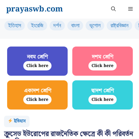
Skip
prayaswb.com
Me
to
content
ইতিহাস
ইংরেজি
দর্শন
বাংলা
ভূগোল
রাষ্ট্রবিজ্ঞান
নবম শ্রেণি
দশম শ্রেণি
Click here
Click here
একাদশ শ্রেণি
দ্বাদশ শ্রেণি
Click here
Click here
ইতিহাস
ক্রুসেড ইউরোপের রাজনৈতিক ক্ষেত্রে কী কী পরিবর্তন