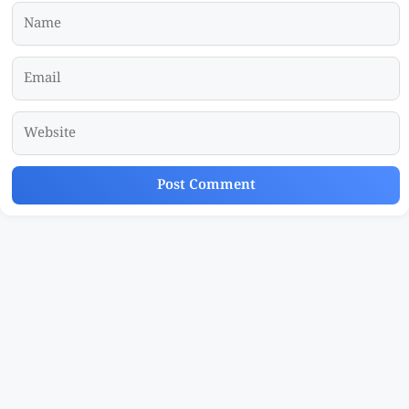
Name
Email
Website