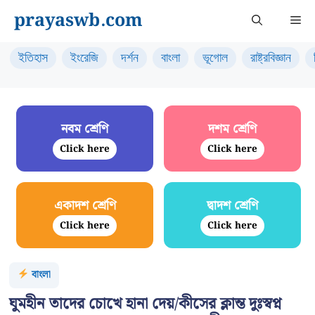
Skip
prayaswb.com
Me
to
content
ইতিহাস
ইংরেজি
দর্শন
বাংলা
ভূগোল
রাষ্ট্রবিজ্ঞান
নবম শ্রেণি
দশম শ্রেণি
Click here
Click here
একাদশ শ্রেণি
দ্বাদশ শ্রেণি
Click here
Click here
বাংলা
ঘুমহীন তাদের চোখে হানা দেয়/কীসের ক্লান্ত দুঃস্বপ্ন