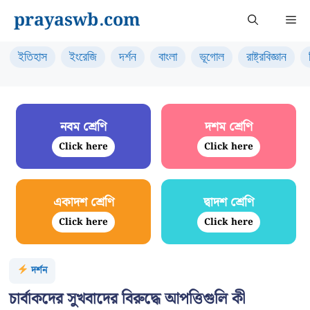
Skip
prayaswb.com
Me
to
content
ইতিহাস
ইংরেজি
দর্শন
বাংলা
ভূগোল
রাষ্ট্রবিজ্ঞান
নবম শ্রেণি
দশম শ্রেণি
Click here
Click here
একাদশ শ্রেণি
দ্বাদশ শ্রেণি
Click here
Click here
দর্শন
চার্বাকদের সুখবাদের বিরুদ্ধে আপত্তিগুলি কী