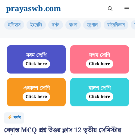
Skip
prayaswb.com
Me
to
content
ইতিহাস
ইংরেজি
দর্শন
বাংলা
ভূগোল
রাষ্ট্রবিজ্ঞান
নবম শ্রেণি
দশম শ্রেণি
Click here
Click here
একাদশ শ্রেণি
দ্বাদশ শ্রেণি
Click here
Click here
দর্শন
বেদান্ত MCQ প্রশ্ন উত্তর ক্লাস 12 তৃতীয় সেমিস্টার