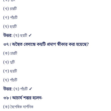
(খ) চারটি
(গ) পাঁচটি
(ঘ) ছয়টি
উত্তর
: (ঘ) ছয়টি
✓
৩৭। অদ্বৈত বেদান্তে কয়টি প্রমাণ স্বীকার করা হয়েছে?
(ক) চারটি
(খ) দুটি
(গ) ছয়টি
(ঘ) পাঁচটি
উত্তর
: (ঘ) পাঁচটি
✓
৩৮। আচার্য শঙ্কর হলেন-
(ক) বৈশেষিক দার্শনিক