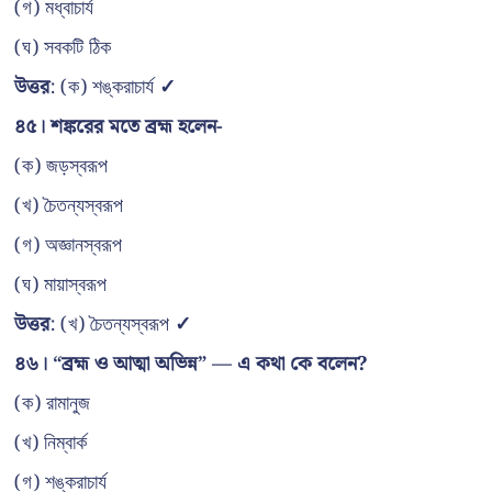
(গ) মধ্বাচার্য
(ঘ) সবকটি ঠিক
উত্তর
: (ক) শঙ্করাচার্য
✓
৪৫। শঙ্করের মতে ব্রহ্ম হলেন-
(ক) জড়স্বরূপ
(খ) চৈতন্যস্বরূপ
(গ) অজ্ঞানস্বরূপ
(ঘ) মায়াস্বরূপ
উত্তর
: (খ) চৈতন্যস্বরূপ
✓
৪৬। “ব্রহ্ম ও আত্মা অভিন্ন” — এ কথা কে বলেন?
(ক) রামানুজ
(খ) নিম্বার্ক
(গ) শঙ্করাচার্য