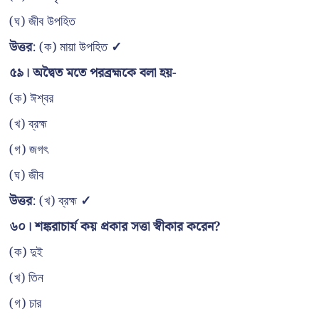
(ঘ) জীব উপহিত
উত্তর
: (ক) মায়া উপহিত
✓
৫৯। অদ্বৈত মতে পরব্রহ্মকে বলা হয়-
(ক) ঈশ্বর
(খ) ব্রহ্ম
(গ) জগৎ
(ঘ) জীব
উত্তর
: (খ) ব্রহ্ম
✓
৬০। শঙ্করাচার্য কয় প্রকার সত্তা স্বীকার করেন?
(ক) দুই
(খ) তিন
(গ) চার