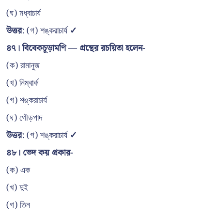
(ঘ) মধ্বাচার্য
উত্তর
: (গ) শঙ্করাচার্য
✓
৪৭। বিবেকচূড়ামণি — গ্রন্থের রচয়িতা হলেন-
(ক) রামানুজ
(খ) নিম্বার্ক
(গ) শঙ্করাচার্য
(ঘ) গৌড়পাদ
উত্তর
: (গ) শঙ্করাচার্য
✓
৪৮। ভেদ কয় প্রকার-
(ক) এক
(খ) দুই
(গ) তিন