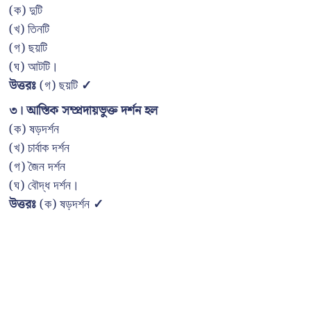
(ক) দুটি
(খ) তিনটি
(গ) ছয়টি
(ঘ) আটটি।
উত্তরঃ
(গ) ছয়টি
✓
৩। আস্তিক সম্প্রদায়ভুক্ত দর্শন হল
(ক) ষড়দর্শন
(খ) চার্বাক দর্শন
(গ) জৈন দর্শন
(ঘ) বৌদ্ধ দর্শন।
উত্তরঃ
(ক) ষড়দর্শন
✓