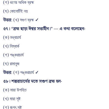
(গ) গুণের অধিক ব্রহ্ম
(ঘ) কোনোটিই নয়
উত্তর
: (খ) সগুণ ব্রহ্ম
✓
৫৭। “ব্রহ্ম ছাড়া ঈশ্বর সত্তাহীন।” — এ কথা বলেছেন-
(ক) মধ্বাচার্য
(খ) নিম্বার্ক
(গ) শঙ্করাচার্য
(ঘ) রামানুজ
উত্তর
: (গ) শঙ্করাচার্য
✓
৫৮। শঙ্করাচার্যের মতে সগুণ ব্রহ্ম হল-
(ক) মায়া উপহিত
(খ) মায়া সৃষ্ট
(গ) জগৎ সৃষ্ট