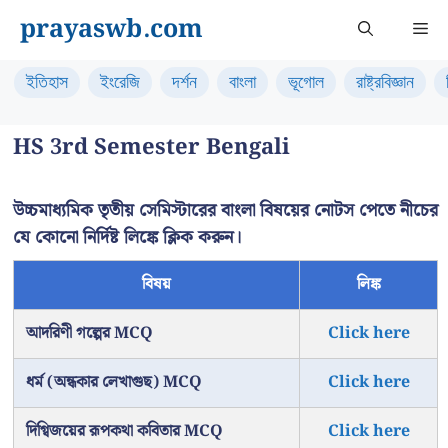
Skip
prayaswb.com
Me
to
content
ইতিহাস
ইংরেজি
দর্শন
বাংলা
ভূগোল
রাষ্ট্রবিজ্ঞান
HS 3rd Semester Bengali
উচ্চমাধ্যমিক তৃতীয় সেমিস্টারের বাংলা বিষয়ের নোটস পেতে নীচের
যে কোনো নির্দিষ্ট লিঙ্কে ক্লিক করুন।
বিষয়
লিঙ্ক
আদরিণী গল্পের MCQ
Click here
ধর্ম (অন্ধকার লেখাগুছ) MCQ
Click here
দিগ্বিজয়ের রূপকথা কবিতার MCQ
Click here