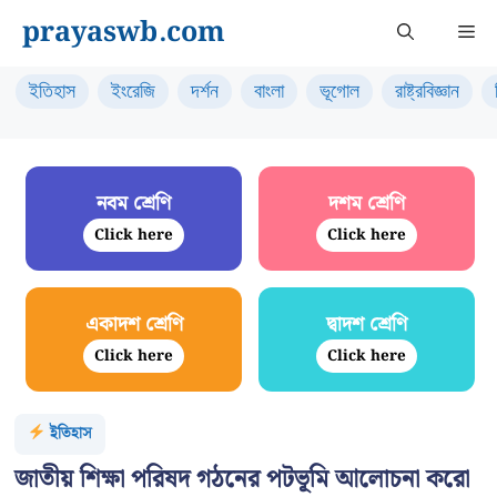
Skip
prayaswb.com
Me
to
content
ইতিহাস
ইংরেজি
দর্শন
বাংলা
ভূগোল
রাষ্ট্রবিজ্ঞান
নবম শ্রেণি
দশম শ্রেণি
Click here
Click here
একাদশ শ্রেণি
দ্বাদশ শ্রেণি
Click here
Click here
ইতিহাস
জাতীয় শিক্ষা পরিষদ গঠনের পটভূমি আলোচনা করো