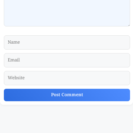
Name
Email
Website