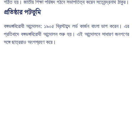
গঠিত হয়। জাতীয় শিক্ষা পরিষদ গঠনে সভাপতিত্ব করেন সত্যেন্দ্রনাথ ঠাকুর।
প্রতিষ্ঠার পটভূমি
বঙ্গভঙ্গবিরোধী আন্দোলন: ১৯০৫ খ্রিস্টাব্দে লর্ড কার্জন বাংলা ভাগ করেন। এর
প্রতিবাদে বঙ্গভঙ্গবিরোধী আন্দোলন শুরু হয়। এই আন্দোলনে সাধারণ জনগণের
সঙ্গে ছাত্ররাও অংশগ্রহণ করে।