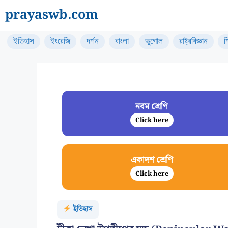
Skip
prayaswb.com
to
content
ইতিহাস
ইংরেজি
দর্শন
বাংলা
ভূগোল
রাষ্ট্রবিজ্ঞান
শ
নবম শ্রেণি
Click here
একাদশ শ্রেণি
Click here
ইতিহাস