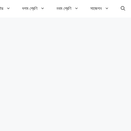
টার
দশম শ্রেণি
নবম শ্রেণি
সাজেশন