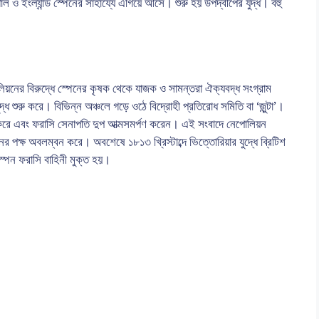
াল ও ইংল্যান্ড স্পেনের সাহায্যে এগিয়ে আসে। শুরু হয় উপদ্বীপের যুদ্ধ। বহু
য়নের বিরুদ্ধে স্পেনের কৃষক থেকে যাজক ও সামন্তরা ঐক্যবদ্ধ সংগ্রাম
যুদ্ধ শুরু করে। বিভিন্ন অঞ্চলে গড়ে ওঠে বিদ্রোহী প্রতিরোধ সমিতি বা ‘জুন্টা’।
ত করে এবং ফরাসি সেনাপতি দুপ আত্মসমর্পণ করেন। এই সংবাদে নেপোলিয়ন
ের পক্ষ অবলম্বন করে। অবশেষে ১৮১৩ খ্রিস্টাব্দে ভিত্তোরিয়ার যুদ্ধে ব্রিটিশ
্পেন ফরাসি বাহিনী মুক্ত হয়।