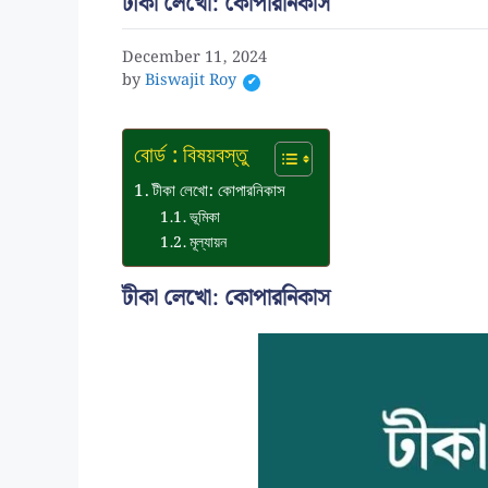
টীকা লেখো: কোপারনিকাস
December 11, 2024
by
Biswajit Roy
বোর্ড : বিষয়বস্তু
টীকা লেখো: কোপারনিকাস
ভূমিকা
মূল্যায়ন
টীকা লেখো: কোপারনিকাস