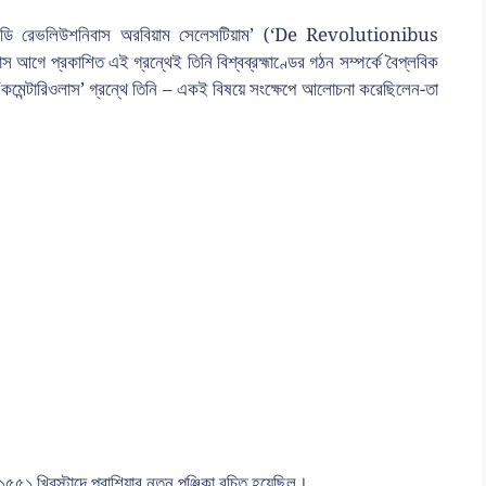
ল ‘ডি রেভলিউশনিবাস অরবিয়াম সেলেসটিয়াম’ (‘De Revolutionibus
গে প্রকাশিত এই গ্রন্থেই তিনি বিশ্বব্রহ্মাণ্ডের গঠন সম্পর্কে বৈপ্লবিক
তাঁর ‘কমেন্টারিওলাস’ গ্রন্থে তিনি – একই বিষয়ে সংক্ষেপে আলোচনা করেছিলেন-তা
১ খ্রিস্টাব্দে প্রাশিয়ার নতুন পঞ্জিকা রচিত হয়েছিল।