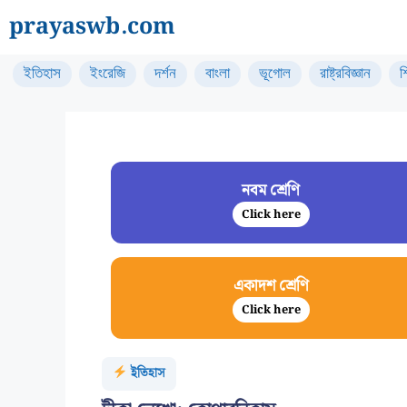
Skip
prayaswb.com
to
content
ইতিহাস
ইংরেজি
দর্শন
বাংলা
ভূগোল
রাষ্ট্রবিজ্ঞান
শ
নবম শ্রেণি
Click here
একাদশ শ্রেণি
Click here
ইতিহাস