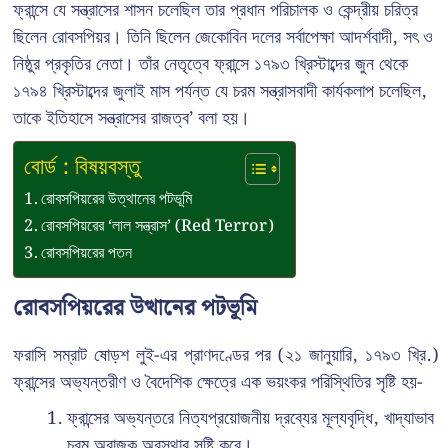
ফ্রান্সে যে সন্ত্রাসের শাসন চলেছিল তার প্রধান পরিচালক ও কেন্দ্রীয় চরিত্র
ছিলেন রোবসপিয়র। তিনি ছিলেন জেকোবিন দলের সর্বাপেক্ষা আদর্শবাদী, সৎ ও
নিষ্ঠুর প্রকৃতির নেতা। তাঁর নেতৃত্বে ফ্রান্সে ১৭৯৩ খ্রিস্টাব্দের জুন থেকে
১৭৯৪ খ্রিস্টাব্দের জুলাই মাস পর্যন্ত যে চরম সন্ত্রাসবাদী কার্যকলাপ চলেছিল,
তাকে ইতিহাসে সন্ত্রাসের রাজত্ব’ বলা হয়।
বোর্ড : বিষয়বস্তু
রোবসপিয়রের উত্থানের পটভূমি
রোবসপিয়রের ‘লাল সন্ত্রাস’ (Red Terror)
রোবসপিয়রের পতন
রোবসপিয়রের উত্থানের পটভূমি
ফরাসি সম্রাট ষোড়শ লুই-এর প্রাণদণ্ডের পর (২১ জানুয়ারি, ১৭৯৩ খ্রি.)
ফ্রান্সের অভ্যন্তরীণ ও বৈদেশিক ক্ষেত্রে এক ভয়ংকর পরিস্থিতির সৃষ্টি হয়-
ফ্রান্সের অভ্যন্তরে নিত্যপ্রয়োজনীয় দ্রব্যের মূল্যবৃদ্ধি, খাদ্যাভাব
চরম অরাজক অবস্থার সৃষ্টি করে।