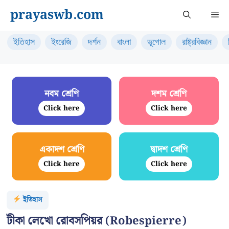
Skip
prayaswb.com
Me
to
content
ইতিহাস
ইংরেজি
দর্শন
বাংলা
ভূগোল
রাষ্ট্রবিজ্ঞান
নবম শ্রেণি
দশম শ্রেণি
Click here
Click here
একাদশ শ্রেণি
দ্বাদশ শ্রেণি
Click here
Click here
ইতিহাস
টীকা লেখো রোবসপিয়র (Robespierre)