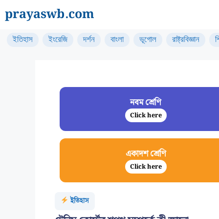
Skip
prayaswb.com
to
content
ইতিহাস
ইংরেজি
দর্শন
বাংলা
ভূগোল
রাষ্ট্রবিজ্ঞান
শ
নবম শ্রেণি
Click here
একাদশ শ্রেণি
Click here
ইতিহাস