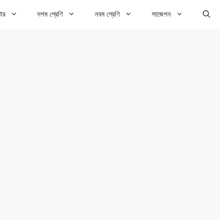
টার
দশম শ্রেণি
নবম শ্রেণি
সাজেশন