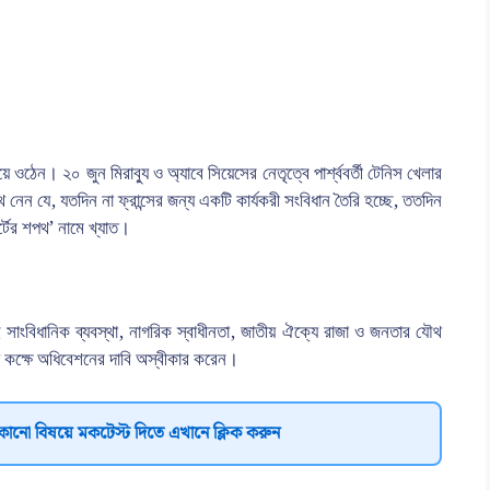
ে ওঠেন। ২০ জুন মিরাব্যু ও অ্যাবে সিয়েসের নেতৃত্বে পার্শ্ববর্তী টেনিস খেলার
নেন যে, যতদিন না ফ্রান্সের জন্য একটি কার্যকরী সংবিধান তৈরি হচ্ছে, ততদিন
টের শপথ’ নামে খ্যাত।
াংবিধানিক ব্যবস্থা, নাগরিক স্বাধীনতা, জাতীয় ঐক্যে রাজা ও জনতার যৌথ
থ কক্ষে অধিবেশনের দাবি অস্বীকার করেন।
কোনো বিষয়ে মকটেস্ট দিতে এখানে ক্লিক করুন