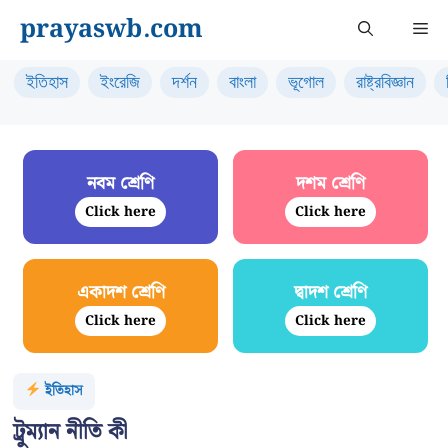
Skip
prayaswb.com
Me
to
content
ইতিহাস
ইংরেজি
দর্শন
বাংলা
ভূগোল
রাষ্ট্রবিজ্ঞান
নবম শ্রেণি
দশম শ্রেণি
Click here
Click here
একাদশ শ্রেণি
দ্বাদশ শ্রেণি
Click here
Click here
ইতিহাস
ট্রুম্যান নীতি কী