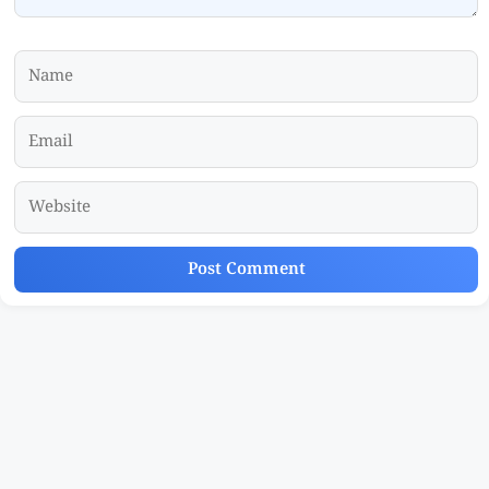
Name
Email
Website