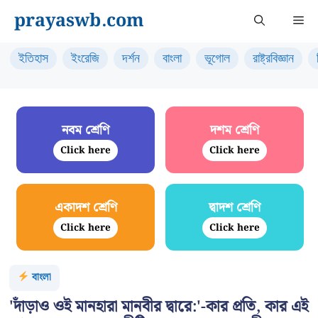
Skip
prayaswb.com
Me
to
content
ইতিহাস
ইংরেজি
দর্শন
বাংলা
ভূগোল
রাষ্ট্রবিজ্ঞান
নবম শ্রেণি
দশম শ্রেণি
Click here
Click here
একাদশ শ্রেণি
দ্বাদশ শ্রেণি
Click here
Click here
বাংলা
'দাঁড়াও ওই মানহারা মানবীর দ্বারে:'-কার প্রতি, কার এই