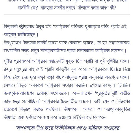
মানবীটি কে? ‘মানহারা মানবীর দ্বারে’ দাঁড়াতে বলার কারণ কী?
বিশ্বকবি রবীন্দ্রনাথ ঠাকুর তাঁর ‘আফ্রিকা’ কবিতায় যুগান্তের কবির প্রতি এই
আহ্বান জানিয়েছেন।
উদ্ধৃতাংশে ‘মানহারা মানবী’ বলতে যাকে বোঝানো হয়েছে, সে হল সভ্যসমাজের
তথাকথিত সভ্য মানুষ দাসব্যবসায়ীদের দ্বারা মানহারানো আফ্রিকা মহাদেশ।
সৃষ্টির প্রথমপর্বে আফ্রিকা মহাদেশটি যুক্ত ছিল প্রাচী বা পূর্ব পৃথিবীর সঙ্গে।
রুদ্র সমুদ্রের বাহু সেই প্রাচী ধরিত্রীর বুক থেকে আফ্রিকাকে ছিনিয়ে নিয়ে
গিয়ে বেঁধে দেয় দূরে বড়ো বড়ো গাছপালাযুক্ত প্রায় অন্ধকার অরণ্যের সঙ্গে।
সেখানে নিভৃত অবকাশে আফ্রিকা সংগ্রহ করছিল দুর্গমের রহস্য। চিনছিল
জলস্থল-আকাশের দুর্বোধ্য সংকেতকে। কেননা তখন ‘প্রকৃতির দৃষ্টি অতীত
জাদু মন্ত্র জোগাচ্ছিল’ আফ্রিকার চৈতনাতীত মনকে। তাই যেন সে বিরুপের
ছদ্মবেশে বিদ্রূপ করতে পারছিল। ভীষণকে। আসলে সে অরণ্য-প্রকৃতির
ভীষণতা এবং দুর্গমতাকে জয় করে ভয়কেও চাইছিল হার মানাতে-
‘আপনাকে উগ্র করে বিভীষিকার প্রচণ্ড মহিমায় তাণ্ডবের