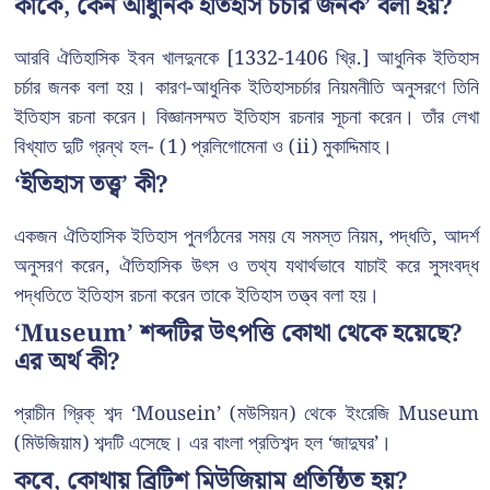
কাকে, কেন আধুনিক ইতিহাস চর্চার জনক’ বলা হয়?
আরবি ঐতিহাসিক ইবন খালদুনকে [1332-1406 খ্রি.] আধুনিক ইতিহাস
চর্চার জনক বলা হয়। কারণ-আধুনিক ইতিহাসচর্চার নিয়মনীতি অনুসরণে তিনি
ইতিহাস রচনা করেন। বিজ্ঞানসম্মত ইতিহাস রচনার সূচনা করেন। তাঁর লেখা
বিখ্যাত দুটি গ্রন্থ হল- (1) প্রলিগোমেনা ও (ii) মুকাদ্দিমাহ।
‘ইতিহাস তত্ত্ব’ কী?
একজন ঐতিহাসিক ইতিহাস পুনর্গঠনের সময় যে সমস্ত নিয়ম, পদ্ধতি, আদর্শ
অনুসরণ করেন, ঐতিহাসিক উৎস ও তথ্য যথার্থভাবে যাচাই করে সুসংবদ্ধ
পদ্ধতিতে ইতিহাস রচনা করেন তাকে ইতিহাস তত্ত্ব বলা হয়।
‘Museum’ শব্দটির উৎপত্তি কোথা থেকে হয়েছে?
এর অর্থ কী?
প্রাচীন গ্রিক্ শব্দ ‘Mousein’ (মউসিয়ন) থেকে ইংরেজি Museum
(মিউজিয়াম) শব্দটি এসেছে। এর বাংলা প্রতিশব্দ হল ‘জাদুঘর’।
কবে, কোথায় ব্রিটিশ মিউজিয়াম প্রতিষ্ঠিত হয়?