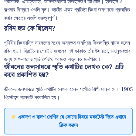
প্রাসঙ্গিক, ঐতিহ্যবাহী, আদর্শস্থানীয় ইতিহাসরূপ আখ্যান। ইতিহাস ও
কল্পনার মিশ্রণে এগুলি সৃষ্ট। জাতীয় ঐক্য প্রতিষ্ঠা কিংবা জনগণকে প্রভাবিত
করার ক্ষেত্রে এগুলি গুরুত্বপূর্ণ।
রবিন হুড কে ছিলেন?
পৃথিবীর কিংবদন্তি নায়কদের মধ্যে অন্যতম জনপ্রিয় কিংবদন্তি নায়ক হলেন
রবিন হুড। ব্রিটেনের শেরউড জঙ্গলের এই ডাকাত তাঁর উদারতা, মহানুভবতার
জন্য দেশ-কালের গন্ডি পেরিয়ে আজও অত্যন্ত জনপ্রিয়।
জীবনের জলসাঘরে স্মৃতি কথাটির লেখক কে? এটি
কবে প্রকাশিত হয়?
জীবনের জলসাঘরে স্মৃতি কথাটির লেখক হলেন সংগীত শিল্পী মান্না দে। 1905
খ্রিস্টাব্দে গ্রন্থটি প্রকাশিত হয়।
একাদশ ও দ্বাদশ শ্রেণির যে কোনো বিষয়ে মকটেস্ট দিতে এখানে
ক্লিক করুন