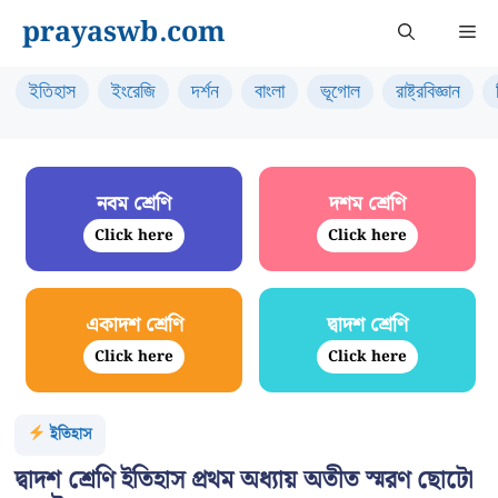
Skip
prayaswb.com
Me
to
content
ইতিহাস
ইংরেজি
দর্শন
বাংলা
ভূগোল
রাষ্ট্রবিজ্ঞান
নবম শ্রেণি
দশম শ্রেণি
Click here
Click here
একাদশ শ্রেণি
দ্বাদশ শ্রেণি
Click here
Click here
ইতিহাস
দ্বাদশ শ্রেণি ইতিহাস প্রথম অধ্যায় অতীত স্মরণ ছোটো