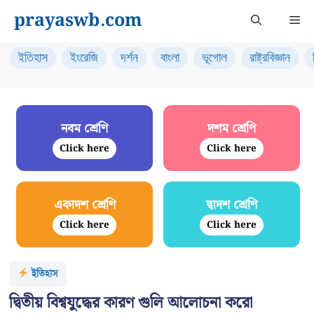
Skip
prayaswb.com
Me
to
content
ইতিহাস
ইংরেজি
দর্শন
বাংলা
ভূগোল
রাষ্ট্রবিজ্ঞান
নবম শ্রেণি
দশম শ্রেণি
Click here
Click here
একাদশ শ্রেণি
দ্বাদশ শ্রেণি
Click here
Click here
ইতিহাস
দ্বিতীয় বিশ্বযুদ্ধের কারণ গুলি আলোচনা করো