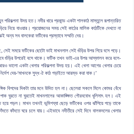
তুন পরিকল্পনা উদয় হত। নদীর ধারে প্রকান্ড একটা শালকাঠ মাস্তুলে রূপান্তরিত
গড়িয়ে নিয়ে যাওয়ার। প্রয়োজনের সময় সেই কাঠের মালিক কাঠটিকে দেখতে না
ুঝেই অন্য সব বালকেরা ফটিকের প্রস্তাবে সম্মতি দেয়।
 সেই সময়ে ফটিকের ছোটো ভাই মাখনলাল সেই গুঁড়ির উপর গিয়ে বসে পড়ে।
বে গুঁড়ির উপরেই বসে থাকে। ফটিক তখন ভাই-এর উপর আস্ফালন করে বলে-
আরও ভালো একটা খেলার পরিকল্পনা উদয় হয়। এই খেলা আগের খেলার চেয়ে
্দেশ দেয়-‘মাখনকে সুদ্ধ ঐ কাঠ গড়াইতে আরম্ভ করা যাক।’
গিক বিপদের দিকটা তার মনে উদিত হল না। ছেলেরা সকলে মিলে কোমর বেঁধে
 পাক ঘুরতে না ঘুরতেই মাখনলালের আকাঙ্ক্ষিত গৌরববোধ ধূলিসাৎ হল। এই
স্ত হয়ে পড়ল। মাখন তখনই ভূমিশয্যা ছেড়ে ফটিকের ওপর ঝাঁপিয়ে পড়ে তাকে
াঁদতে কাঁদতে ঘরে চলে যায়। এইভাবে নদীতীরে সেই দিনে বালকদলের খেলার