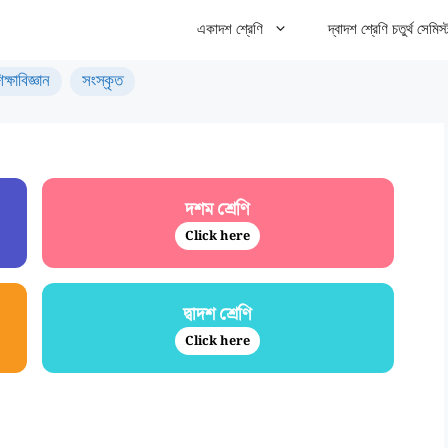
একাদশ শ্রেণি
দ্বাদশ শ্রেণি চতুর্থ সেমিস্
িক্ষাবিজ্ঞান
সংস্কৃত
দশম শ্রেণি
Click here
দ্বাদশ শ্রেণি
Click here