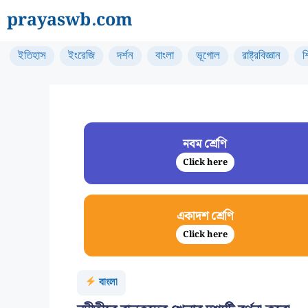
Skip
prayaswb.com
to
content
ইতিহাস
ইংরেজি
দর্শন
বাংলা
ভূগোল
রাষ্ট্রবিজ্ঞান
শ
নবম শ্রেণি
Click here
একাদশ শ্রেণি
Click here
বাংলা