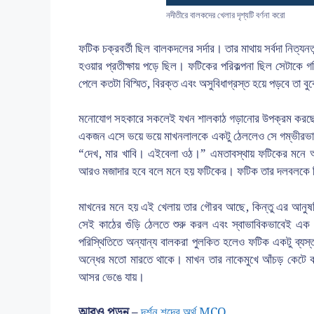
নদীতীরে বালকদের খেলার দৃশ্যটি বর্ণনা করো
ফটিক চক্রবর্তী ছিল বালকদলের সর্দার। তার মাথায় সর্বদা নিত্যন
হওয়ার প্রতীক্ষায় পড়ে ছিল। ফটিকের পরিকল্পনা ছিল সেটাকে 
পেলে কতটা বিস্মিত, বিরক্ত এবং অসুবিধাগ্রস্ত হয়ে পড়বে তা ব
মনোযোগ সহকারে সকলেই যখন শালকাঠ গড়ানোর উপক্রম করছে,
একজন এসে ভয়ে ভয়ে মাখনলালকে একটু ঠেললেও সে গম্ভীরভা
“দেখ, মার খাবি। এইবেলা ওঠ।” এমতাবস্থায় ফটিকের মনে 
আরও মজাদার হবে বলে মনে হয় ফটিকের। ফটিক তার দলবলকে নির
মাখনের মনে হয় এই খেলায় তার গৌরব আছে, কিন্তু এর আনুষঙ্
সেই কাঠের গুঁড়ি ঠেলতে শুরু করল এবং স্বাভাবিকভাবেই এক
পরিস্থিতিতে অন্যান্য বালকরা পুলকিত হলেও ফটিক একটু ব্য
অন্ধের মতো মারতে থাকে। মাখন তার নাকেমুখে আঁচড় কেটে ক
আসর ভেঙে যায়।
আরও পড়ুন –
দর্শন শব্দের অর্থ MCQ