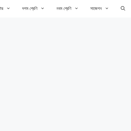
টার
দশম শ্রেণি
নবম শ্রেণি
সাজেশন