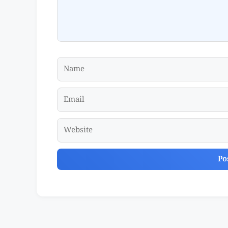
Name
Email
Website