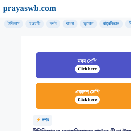
Skip
prayaswb.com
to
content
ইতিহাস
ইংরেজি
দর্শন
বাংলা
ভূগোল
রাষ্ট্রবিজ্ঞান
শ
নবম শ্রেণি
Click here
একাদশ শ্রেণি
Click here
দর্শন