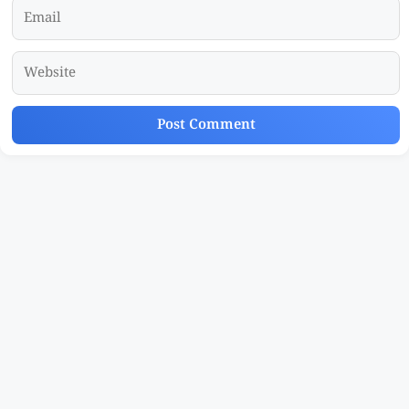
Email
Website