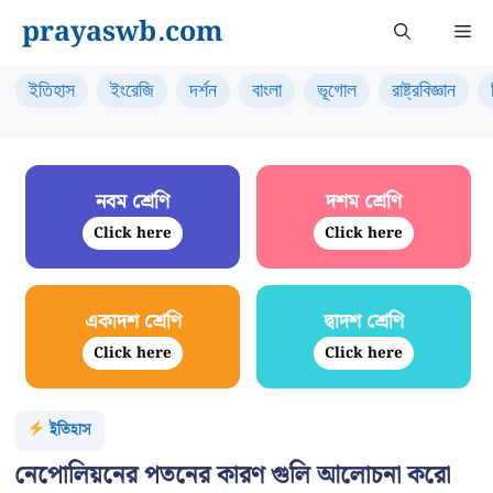
Skip
prayaswb.com
Me
to
content
ইতিহাস
ইংরেজি
দর্শন
বাংলা
ভূগোল
রাষ্ট্রবিজ্ঞান
নবম শ্রেণি
দশম শ্রেণি
Click here
Click here
একাদশ শ্রেণি
দ্বাদশ শ্রেণি
Click here
Click here
ইতিহাস
নেপোলিয়নের পতনের কারণ গুলি আলোচনা করো