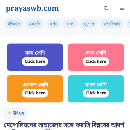
Skip
prayaswb.com
Me
to
content
ইতিহাস
ইংরেজি
দর্শন
বাংলা
ভূগোল
রাষ্ট্রবিজ্ঞান
নবম শ্রেণি
দশম শ্রেণি
Click here
Click here
একাদশ শ্রেণি
দ্বাদশ শ্রেণি
Click here
Click here
ইতিহাস
নেপোলিয়নের সাম্রাজ্যের সঙ্গে ফরাসি বিপ্লবের আদর্শ