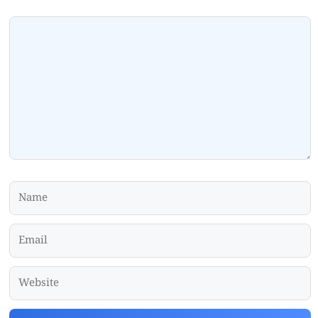
Comment
Name
Email
Website