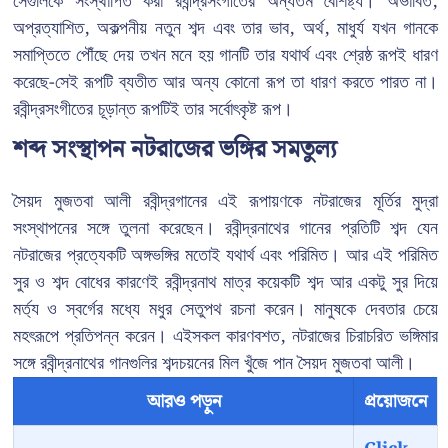
সেগুলিকে সংস্থাপিত করা রবীন্দ্রসংগীতের অন্যতম বৈশিষ্ট্য। অভাবিত,
অপ্রত্যাশিত, অকল্পনীয় নতুন শব্দ এবং তার ভাব, অর্থ, মাধুর্য যখন গানকে
সমাপ্তিতে পৌঁছে দেয় তখন মনে হয় গানটি তার যথার্থ এবং শ্রেষ্ঠ রূপই ধারণ
করেছে-সেই রূপটি ব্যতীত আর অন্য কোনো রূপ তা ধারণ করতে পারত না।
রবীন্দ্রসংগীতের চূড়ান্ত রূপটিই তার সর্বোৎকৃষ্ট রূপ।
শব্দ সংস্থাপন নটরাজের ভঙ্গির সমতুল্য
সৈয়দ মুজতবা আলী রবীন্দ্রগানের এই রূপায়ণকে নটরাজের মূর্তির মুদ্রা
সংস্থাপনের সঙ্গে তুলনা করেছেন। রবীন্দ্রনাথের গানের প্রতিটি শব্দ যেন
নটরাজের প্রত্যেকটি অঙ্গভঙ্গির মতোই যথার্থ এবং পরিমিত। আর এই পরিমিত
সুর ও শব্দ বোধের কারণেই রবীন্দ্রনাথ মাত্র কয়েকটি শব্দ আর একটু সুর দিয়ে
মর্ত্য ও স্বর্গের মধ্যে মধুর সেতুপথ রচনা করেন। মানুষকে দেবতার চেয়ে
মহৎরূপে প্রতিপন্ন করেন। এইসকল কারণবশত, নটরাজের চিরাচরিত ভঙ্গিমার
সঙ্গে রবীন্দ্রনাথের গানগুলির শব্দচয়নের মিল খুঁজে পান সৈয়দ মুজতবা আলী।
আরও পড়ুন
প্রয়োজনে