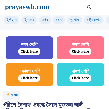
Skip
prayaswb.com
Me
to
content
ইতিহাস
ইংরেজি
দর্শন
বাংলা
ভূগোল
রাষ্ট্রবিজ্ঞান
নবম শ্রেণি
দশম শ্রেণি
Click here
Click here
একাদশ শ্রেণি
দ্বাদশ শ্রেণি
Click here
Click here
বাংলা
পঁচিশে বৈশাখ’ প্রবন্ধে সৈয়দ মুজতবা আলী