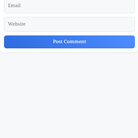
Email
Website