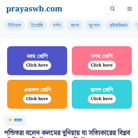
Skip
prayaswb.com
Me
to
content
ইতিহাস
ইংরেজি
দর্শন
বাংলা
ভূগোল
রাষ্ট্রবিজ্ঞান
নবম শ্রেণি
দশম শ্রেণি
Click here
Click here
একাদশ শ্রেণি
দ্বাদশ শ্রেণি
Click here
Click here
বাংলা
পন্ডিতরা বলেন কলমের দুনিয়ায় যা সত্যিকারের বিপ্লব