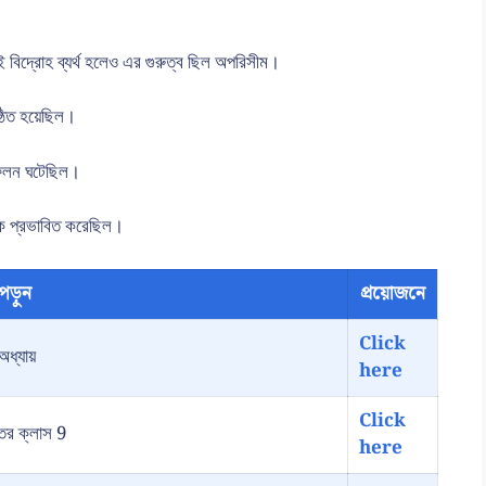
বিদ্রোহ ব্যর্থ হলেও এর গুরুত্ব ছিল অপরিসীম।
্ঠিত হয়েছিল।
িফলন ঘটেছিল।
িকে প্রভাবিত করেছিল।
পড়ুন
প্রয়োজনে
Click
অধ্যায়
here
Click
্তর ক্লাস 9
here