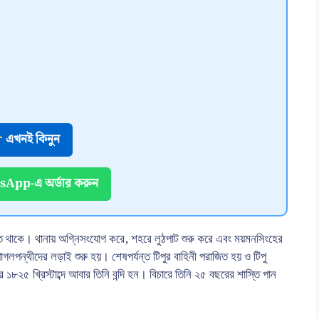
এখনই কিনুন
App-এ অর্ডার করুন
করতে থাকে। থানায় অগ্নিসংযোগ করে, শহরে লুঠপাট শুরু করে এবং ময়মনসিংহের
াগলপন্থীদের লড়াই শুরু হয়। শেষপর্যন্ত টিপুর বাহিনী পরাজিত হয় ও টিপু
পর ১৮২৫ খ্রিস্টাব্দে আবার তিনি বন্দি হন। বিচারে তিনি ২৫ বছরের শাস্তি পান