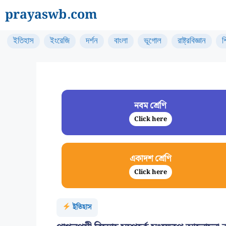
Skip
prayaswb.com
to
content
ইতিহাস
ইংরেজি
দর্শন
বাংলা
ভূগোল
রাষ্ট্রবিজ্ঞান
শ
নবম শ্রেণি
Click here
একাদশ শ্রেণি
Click here
ইতিহাস