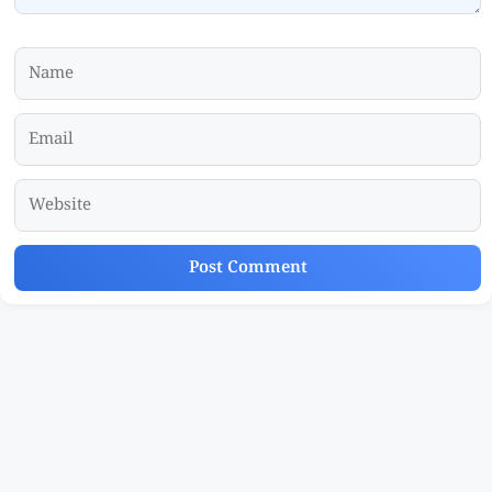
Name
Email
Website