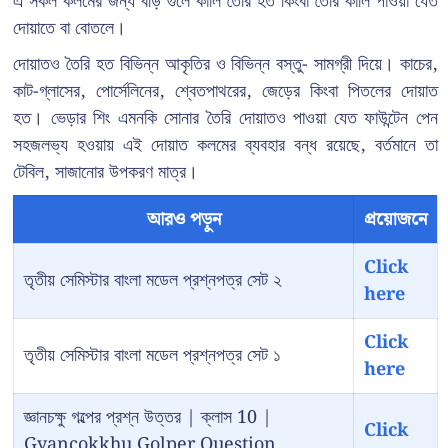
এ সকল কলমের জন্য বড়ি গুলে কালি তৈরি হত কিংবা তৈরি কালি পাওয়া যেত
দোয়াতে বা বোতলে।
দোয়াতও তৈরি হত বিভিন্ন আকৃতির ও বিভিন্ন বস্তু- সামগ্রী দিয়ে। কাচের,
কাট-গ্লাসের, পোর্সেলিনের, শ্বেতপাথরের, জেড়ের কিংবা পিতলের দোয়াত
হত। ভেড়ার শিং এমনকি সোনার তৈরি দোয়াতও পাওয়া যেত ফাউন্টেন পেন
সহজলভ্য হওয়ায় এই দোয়াত কলমের ব্যবহার বন্ধ রয়েছে, বর্তমানে তা
টেবিল, সাজানোর উপকরণ মাত্র।
আরও পড়ুন
প্রয়োজনে
Click
তৃতীয় সেমিস্টার বাংলা মডেল প্রশ্নপত্র সেট ২
here
Click
তৃতীয় সেমিস্টার বাংলা মডেল প্রশ্নপত্র সেট ১
here
জ্ঞানচক্ষু গল্পের প্রশ্ন উত্তর | ক্লাস 10 |
Click
Gyancokkhu Golper Question