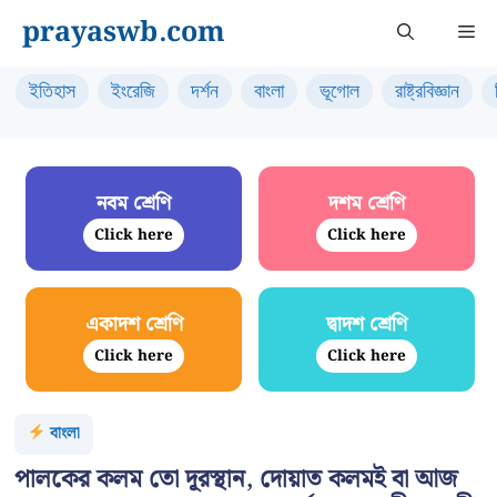
Skip
prayaswb.com
Me
to
content
ইতিহাস
ইংরেজি
দর্শন
বাংলা
ভূগোল
রাষ্ট্রবিজ্ঞান
নবম শ্রেণি
দশম শ্রেণি
Click here
Click here
একাদশ শ্রেণি
দ্বাদশ শ্রেণি
Click here
Click here
বাংলা
পালকের কলম তো দূরস্থান, দোয়াত কলমই বা আজ