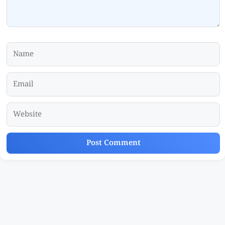
Name
Email
Website