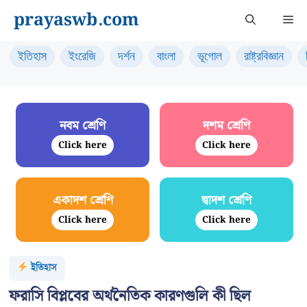
Skip
prayaswb.com
Me
to
content
ইতিহাস
ইংরেজি
দর্শন
বাংলা
ভূগোল
রাষ্ট্রবিজ্ঞান
নবম শ্রেণি
দশম শ্রেণি
Click here
Click here
একাদশ শ্রেণি
দ্বাদশ শ্রেণি
Click here
Click here
ইতিহাস
ফরাসি বিপ্লবের অর্থনৈতিক কারণগুলি কী ছিল