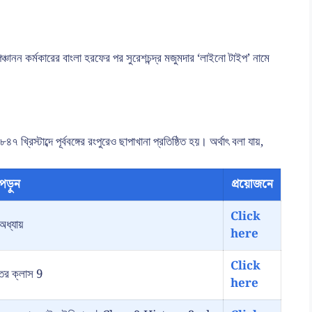
পঞ্চানন কর্মকারের বাংলা হরফের পর সুরেশচন্দ্র মজুমদার ‘লাইনো টাইপ’ নামে
খ্রিস্টাব্দে পূর্ববঙ্গের রংপুরেও ছাপাখানা প্রতিষ্ঠিত হয়। অর্থাৎ বলা যায়,
পড়ুন
প্রয়োজনে
Click
অধ্যায়
here
Click
্তর ক্লাস 9
here