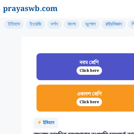
Skip
prayaswb.com
to
content
ইতিহাস
ইংরেজি
দর্শন
বাংলা
ভূগোল
রাষ্ট্রবিজ্ঞান
শ
নবম শ্রেণি
Click here
একাদশ শ্রেণি
Click here
ইতিহাস