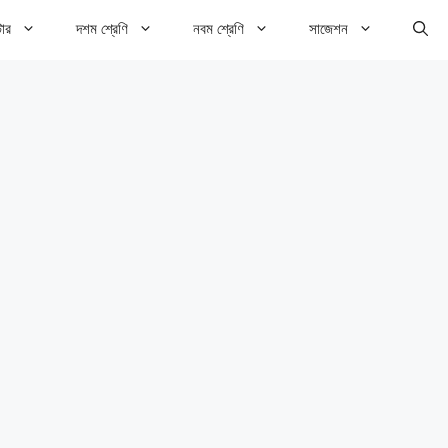
টার
দশম শ্রেণি
নবম শ্রেণি
সাজেশন