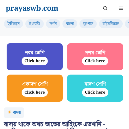
Skip
prayaswb.com
Me
to
content
ইতিহাস
ইংরেজি
দর্শন
বাংলা
ভূগোল
রাষ্ট্রবিজ্ঞান
নবম শ্রেণি
দশম শ্রেণি
Click here
Click here
একাদশ শ্রেণি
দ্বাদশ শ্রেণি
Click here
Click here
বাংলা
বাদায় থাকে অথচ ভাতের আহিংকে এতখানি -