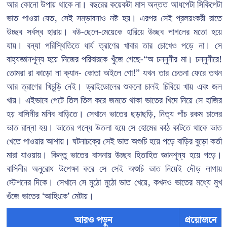
আর কোনো উপায় থাকে না। বছরের কয়েকটা মাস অন্তত আধপেটা সিকিপেটা
ভাত পাওয়া যেত, সেই সম্ভাবনাও নষ্ট হয়। এরপর সেই প্রলয়ংকরী রাতে
উচ্ছব সর্বস্ব হারায়। বউ-ছেলে-মেয়েকে হারিয়ে উচ্ছব পাগলের মতো হয়ে
যায়। বন্যা পরিস্থিতিতে ধার্য ত্রাণের খাবার তার চোখেও পড়ে না। সে
বাহ্যজ্ঞানশূন্য হয়ে নিজের পরিবারকে খুঁজে গেছে-“অ চন্নুনীর মা। চন্নুনীরে!
তোমরা রা কাড়ো না ক্যান- কোতা অইলে গো!” যখন তার চেতনা ফেরে তখন
আর ত্রাণের খিচুড়ি নেই। ড্রাইডোলের শুকনো চালই চিবিয়ে খায় এবং জল
খায়। এইভাবে পেটে তিল তিল করে জমতে থাকা ভাতের খিদে নিয়ে সে হাজির
হয় বাসিনীর মনিব বাড়িতে। সেখানে ভাতের ছড়াছড়ি, নিত্য পাঁচ রকম চালের
ভাত রান্না হয়। ভাতের গন্ধে উতলা হয়ে সে হোমের কাঠ কাটতে থাকে ভাত
খেতে পাওয়ার আশায়। ঘটনাচক্রে সেই ভাত অশুচি হয়ে পড়ে বাড়ির বুড়ো কর্তা
মারা যাওয়ায়। কিন্তু ভাতের বাসনায় উচ্ছব হিতাহিত জ্ঞানশূন্য হয়ে পড়ে।
বাসিনীর অনুরোধ উপেক্ষা করে সে সেই অশুচি ভাত নিয়েই দৌড় লাগায়
স্টেশনের দিকে। সেখানে সে মুঠো মুঠো ভাত খেয়ে, কখনও ভাতের মধ্যে মুখ
গুঁজে ভাতের ‘আহিংকে’ মেটায়।
আরও পড়ুন
প্রয়োজনে