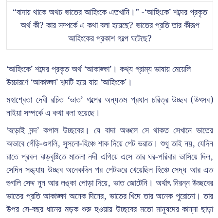
“বাদায় থাকে অথচ ভাতের আহিংকে এতখানি।” -‘আহিংকে’ শব্দের প্রকৃত
অর্থ কী? কার সম্পর্কে এ কথা বলা হয়েছে? ভাতের প্রতি তার কীরূপ
আহিংকের প্রকাশ গল্পে ঘটেছে?
‘আহিংকে’ শব্দের প্রকৃত অর্থ ‘আকাঙ্ক্ষা’। কথ্য গ্রাম্য ভাষায় মেয়েলি
উচ্চারণে ‘আকাঙ্ক্ষা’ শব্দটি হয়ে যায় ‘আহিংকে’।
মহাশ্বেতা দেবী রচিত ‘ভাত’ গল্পের অন্যতম প্রধান চরিত্র উচ্ছব (উৎসব)
নাইয়া সম্পর্কে এ কথা বলা হয়েছে।
‘বড়োই মন্দ’ কপাল উচ্ছবের। যে বাদা অঞ্চলে সে থাকত সেখানে ভাতের
অভাবে গেঁড়ি-গুগলি, সুসনো-হিঞ্চে শাক দিয়ে পেট ভরাত। শুধু তাই নয়, যেদিন
রাতে প্রবল ঝড়বৃষ্টিতে মাতলা নদী এগিয়ে এসে তার ঘর-পরিবার ভাসিয়ে দিল,
সেদিন সন্ধ্যায় উচ্ছব অনেকদিন পর পেটভরে খেয়েছিল হিঞ্চে সেদ্ধ আর এত
গুগলি সেদ্দ নুন আর লঙ্কা পোড়া দিয়ে, ভাত জোটেনি। অর্থাৎ নিরন্ন উচ্ছবের
ভাতের প্রতি আকাঙ্ক্ষা অনেক দিনের, ভাতের খিদে তার অনেক পুরোনো। তার
উপর সে-বছর ধানের মড়ক শুরু হওয়ায় উচ্ছবের মতো মানুষদের কান্না ছাড়া