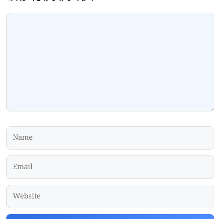
Comment
Name
Email
Website