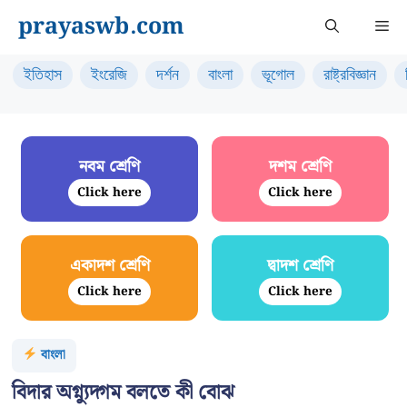
Skip
prayaswb.com
Me
to
content
ইতিহাস
ইংরেজি
দর্শন
বাংলা
ভূগোল
রাষ্ট্রবিজ্ঞান
নবম শ্রেণি
দশম শ্রেণি
Click here
Click here
একাদশ শ্রেণি
দ্বাদশ শ্রেণি
Click here
Click here
বাংলা
বিদার অগ্ন্যুদ্গম বলতে কী বোঝ