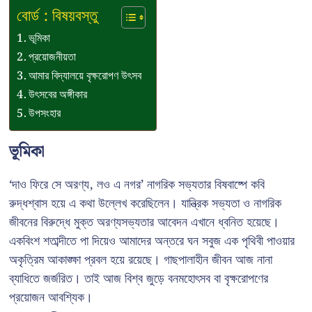
বোর্ড : বিষয়বস্তু
ভূমিকা
প্রয়োজনীয়তা
আমার বিদ্যালয়ে বৃক্ষরোপণ উৎসব
উৎসবের অঙ্গীকার
উপসংহার
ভূমিকা
‘দাও ফিরে সে অরণ্য, লও এ নগর’ নাগরিক সভ্যতার বিষবাষ্পে কবি
রুদ্ধশ্বাস হয়ে এ কথা উল্লেখ করেছিলেন। যান্ত্রিক সভ্যতা ও নাগরিক
জীবনের বিরুদ্ধে মুক্ত অরণ্যসভ্যতার আবেদন এখানে ধ্বনিত হয়েছে।
একবিংশ শতাব্দীতে পা দিয়েও আমাদের অন্তরে ঘন সবুজ এক পৃথিবী পাওয়ার
অকৃত্রিম আকাঙ্ক্ষা প্রবল হয়ে রয়েছে। গাছপালাহীন জীবন আজ নানা
ব্যাধিতে জর্জরিত। তাই আজ বিশ্ব জুড়ে বনমহোৎসব বা বৃক্ষরোপণের
প্রয়োজন আবশ্যিক।