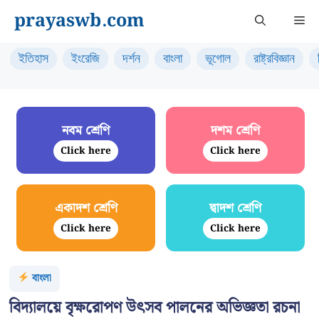
Skip
prayaswb.com
Me
to
content
ইতিহাস
ইংরেজি
দর্শন
বাংলা
ভূগোল
রাষ্ট্রবিজ্ঞান
নবম শ্রেণি
দশম শ্রেণি
Click here
Click here
একাদশ শ্রেণি
দ্বাদশ শ্রেণি
Click here
Click here
বাংলা
বিদ্যালয়ে বৃক্ষরোপণ উৎসব পালনের অভিজ্ঞতা রচনা