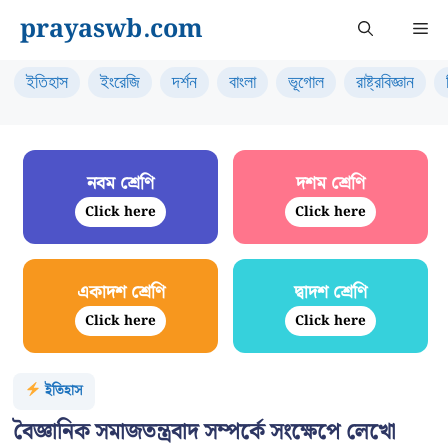
Skip
prayaswb.com
Me
to
content
ইতিহাস
ইংরেজি
দর্শন
বাংলা
ভূগোল
রাষ্ট্রবিজ্ঞান
নবম শ্রেণি
দশম শ্রেণি
Click here
Click here
একাদশ শ্রেণি
দ্বাদশ শ্রেণি
Click here
Click here
ইতিহাস
বৈজ্ঞানিক সমাজতন্ত্রবাদ সম্পর্কে সংক্ষেপে লেখো