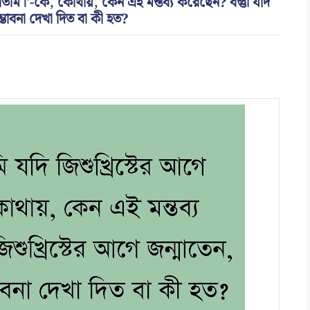
মাতাম।'-কে, কোথায়, কেন এই মন্তব্য করেছেন? বস্তুা যদি
ভাবনা দেখা দিত বা কী হত?