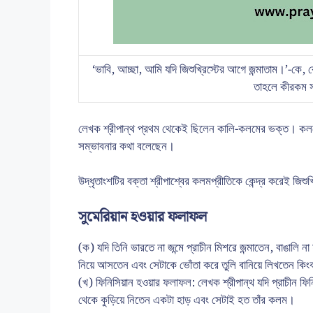
‘ভাবি, আচ্ছা, আমি যদি জিশুখ্রিস্টের আগে জন্মাতাম।’-কে, 
তাহলে কীরকম স
লেখক শ্রীপান্থ প্রথম থেকেই ছিলেন কালি-কলমের ভক্ত। কলমে
সম্ভাবনার কথা বলেছেন।
উদ্ধৃতাংশটির বক্তা শ্রীপাশ্বের কলমপ্রীতিকে কেন্দ্র করেই জিশু
সুমেরিয়ান হওয়ার ফলাফল
(ক) যদি তিনি ভারতে না জন্মে প্রাচীন মিশরে জন্মাতেন, বাঙাল
নিয়ে আসতেন এবং সেটাকে ভোঁতা করে তুলি বানিয়ে লিখতেন কিং
(খ) ফিনিসিয়ান হওয়ার ফলাফল: লেখক শ্রীপান্থ যদি প্রাচীন ফি
থেকে কুড়িয়ে নিতেন একটা হাড় এবং সেটাই হত তাঁর কলম।