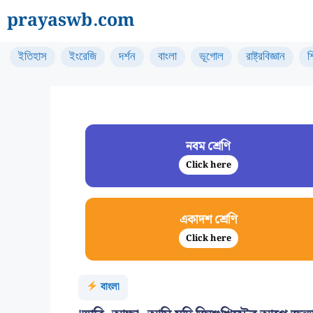
Skip
prayaswb.com
to
content
ইতিহাস
ইংরেজি
দর্শন
বাংলা
ভূগোল
রাষ্ট্রবিজ্ঞান
শ
নবম শ্রেণি
Click here
একাদশ শ্রেণি
Click here
বাংলা