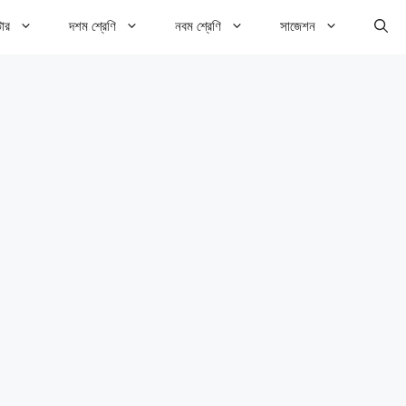
টার
দশম শ্রেণি
নবম শ্রেণি
সাজেশন