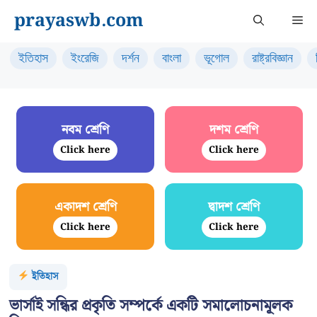
Skip
prayaswb.com
Me
to
content
ইতিহাস
ইংরেজি
দর্শন
বাংলা
ভূগোল
রাষ্ট্রবিজ্ঞান
নবম শ্রেণি
দশম শ্রেণি
Click here
Click here
একাদশ শ্রেণি
দ্বাদশ শ্রেণি
Click here
Click here
ইতিহাস
ভার্সাই সন্ধির প্রকৃতি সম্পর্কে একটি সমালোচনামূলক