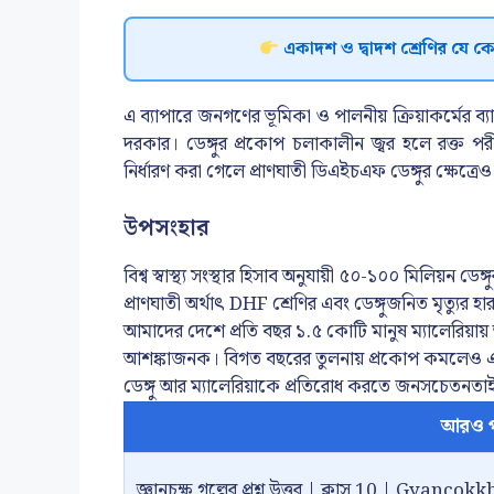
একাদশ ও দ্বাদশ শ্রেণির যে ক
এ ব্যাপারে জনগণের ভূমিকা ও পালনীয় ক্রিয়াকর্মের ব
দরকার। ডেঙ্গুর প্রকোপ চলাকালীন জ্বর হলে রক্ত প
নির্ধারণ করা গেলে প্রাণঘাতী ডিএইচএফ ডেঙ্গুর ক্ষেত্রেও
উপসংহার
বিশ্ব স্বাস্থ্য সংস্থার হিসাব অনুযায়ী ৫০-১০০ মিলিয়ন ডেঙ্
প্রাণঘাতী অর্থাৎ DHF শ্রেণির এবং ডেঙ্গুজনিত মৃত্যুর হা
আমাদের দেশে প্রতি বছর ১.৫ কোটি মানুষ ম্যালেরিয়ায়
আশঙ্কাজনক। বিগত বছরের তুলনায় প্রকোপ কমলেও এক
ডেঙ্গু আর ম্যালেরিয়াকে প্রতিরোধ করতে জনসচেতনত
আরও প
জ্ঞানচক্ষু গল্পের প্রশ্ন উত্তর | ক্লাস 10 | G