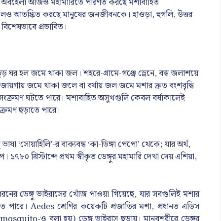
অভাব, অবহেলা আজও মহামারিতে পরিণত করছে মশাবাহিত
ালেও আতঙ্কিত করছে মানুষের জনজীবনকে। হাওড়া, হুগলি, উত্তর
 বিশেষভাবে প্রভাবিত।
তুড় ঘর হল জমে থাকা জল। শহরে-গ্রামে-গঞ্জে ড্রেনে, বদ্ধ জলাশয়ে
ন্ন জায়গায় জমে থাকা জলে বা বর্ষায় জল জমে মশার দ্রুত বংশবৃদ্ধি
ংক্রমণ ঘটতে পারে। মশাবাহিত অসুখগুলি কেবল বর্ষাকালেই
ক্রমণ ছড়াতে পারে।
ু ভাষা ‘সোয়াহিলি’-র বাক্যবন্ধ ‘কা-ডিঙ্গা পেপো’ থেকে; যার অর্থ,
৮০ খ্রিস্টাব্দে প্রথম স্বীকৃত ডেঙ্গুর মহামারি দেখা দেয় এশিয়া,
চ ধরনের ডেঙ্গু ভাইরাসের খোঁজ পাওয়া গিয়েছে, যার সবগুলিই মশার
াতে পারে। Aedes শ্রেণির কয়েকটি প্রজাতির মশা, প্রধানত এডিস
squito-ও বলা হয়) ডেঙ্গু ভাইরাস ছড়ায়। মানবশরীরে ডেঙ্গুর