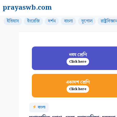
Skip
prayaswb.com
to
content
ইতিহাস
ইংরেজি
দর্শন
বাংলা
ভূগোল
রাষ্ট্রবিজ্ঞা
নবম শ্রেণি
Click here
একাদশ শ্রেণি
Click here
বাংলা