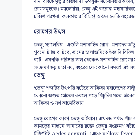
দানা বাঁধছে মৃত্যুর হাতছানি। উপযুক্ত সচেতনতার 
রোগসমূহকে। ম্যালেরিয়া, ডেঙ্গু এই করোনা মহামারিক
চব্বিশ পরগনা, কলকাতার বিক্ষিপ্ত অঞ্চল চলতি বছরেও
রোগের উৎস
ডেঙ্গু, ম্যালেরিয়া- এগুলি মশাবাহিত রোগ। মশাদের আঁ
পুরনো ট্যাঙ্ক বা টবে, গ্রামের জলাজমিতে ইত্যাদি বিভি
ঘটে। এমনকি পরিষ্কার জল থেকেও মশাবাহিত রোগের স
সংক্রমণ ছড়ায় তা নয়, বছরের যে-কোনো সময়ই এই সং
ডেঙ্গু
‘ডেঙ্গু’ শব্দটির উৎপত্তি ঘটেছে আফ্রিকা মহাদেশের বাল্ট
কোনো অশুভ প্রেতের কবলে পড়ে খিঁচুনির মতো প্রকোপ। ১৭
আফ্রিকা ও নর্থ আমেরিকায়।
ডেঙ্গু রোগের কারণ ডেঙ্গু ভাইরাস। এখনও পর্যন্ত পাঁ
কামড়ের মাধ্যমে আমাদের রক্তে ডেঙ্গুর সংক্রমণ ঘট
ইজিপ্টাই Aedes aegypti, (একে yellow fever mo