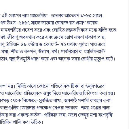
তি বলে এই রোগের নাম ম্যালেরিয়া। ডাক্তার আভেরণ ১৮৮০ সালে
ের উৎস। ১৮৯৭ সালে ডাক্তার রোনাল্ড রস প্রমাণ করেন
ু মানবশরীরে প্রবেশ করে এবং লোহিত রক্তকণিকার মধ্যে বর্ধিত হতে
 এই জীবাণু অবসথান করে এবং ক্রমে রোগ লক্ষণ প্রকাশ পায়,
াণু টার্সিয়ান ৪৮ ঘণ্টায় ও কোয়ার্টন ৭২ ঘণ্টায় পূর্ণতা পায় এবং
থা- শীত ও কম্পন, উত্তাপ, ঘর্ম। পারনিসাস বা ম্যালিগন্যান্ট
ে হঠাৎ জ্বর উগ্রমূর্তি ধারণ করে এবং অনেক সময় রোগীর মৃত্যুও ঘটে।
 নয়। নির্দিষ্টভাবে কোনো প্রতিরোধক টিকা বা ওষুধপত্রের
ুপের ম্যালেরিয়া প্রতিষেধক ওষুধ দিয়ে ম্যালেরিয়ার চিকিৎসা করা হয়।
শার কামড় থেকে নিজেকে সুরক্ষিত রাখা, অবশ্যই মশারি ব্যবহার করা।
র ও কেন্দ্রগুলির জোরদার পদক্ষেপ নেওয়া দরকার। শহর-গঞ্জের নালা-
ষ্কার করা একান্ত কর্তব্য। পরিষ্কার জমা জলে ডেঙ্গুর মশা বংশবৃদ্ধি
রতিদিন খালি করা উচিত।