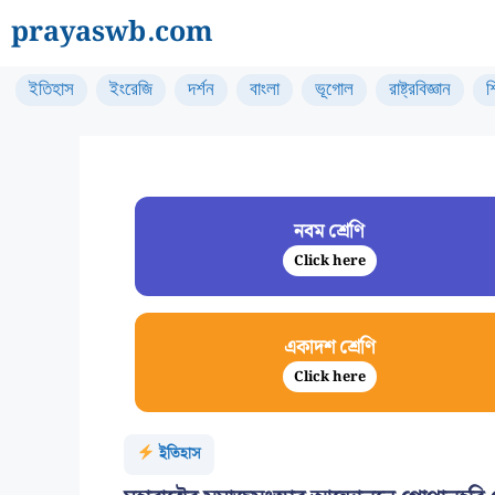
Skip
prayaswb.com
to
content
ইতিহাস
ইংরেজি
দর্শন
বাংলা
ভূগোল
রাষ্ট্রবিজ্ঞান
শ
নবম শ্রেণি
Click here
একাদশ শ্রেণি
Click here
ইতিহাস