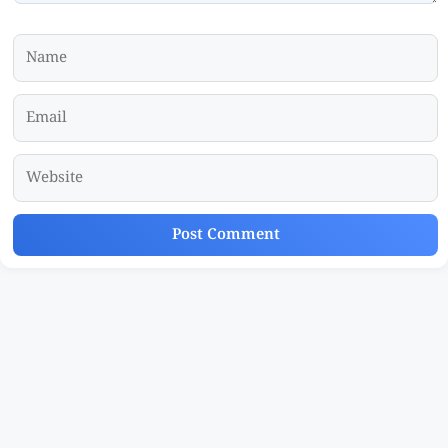
Name
Email
Website