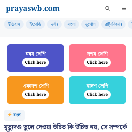
Skip
prayaswb.com
Me
to
content
ইতিহাস
ইংরেজি
দর্শন
বাংলা
ভূগোল
রাষ্ট্রবিজ্ঞান
নবম শ্রেণি
দশম শ্রেণি
Click here
Click here
একাদশ শ্রেণি
দ্বাদশ শ্রেণি
Click here
Click here
বাংলা
মৃত্যুদণ্ড তুলে দেওয়া উচিত কি উচিত নয়, সে সম্পর্কে