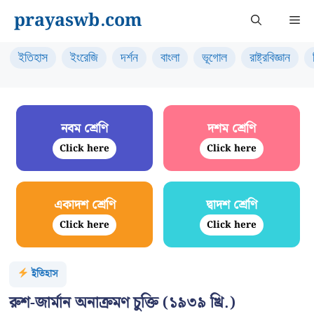
Skip
prayaswb.com
Me
to
content
ইতিহাস
ইংরেজি
দর্শন
বাংলা
ভূগোল
রাষ্ট্রবিজ্ঞান
নবম শ্রেণি
দশম শ্রেণি
Click here
Click here
একাদশ শ্রেণি
দ্বাদশ শ্রেণি
Click here
Click here
ইতিহাস
রুশ-জার্মান অনাক্রমণ চুক্তি (১৯৩৯ খ্রি.)