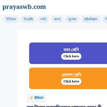
Skip
prayaswb.com
to
content
ইতিহাস
ইংরেজি
দর্শন
বাংলা
ভূগোল
রাষ্ট্রবিজ্ঞান
শ
নবম শ্রেণি
Click here
একাদশ শ্রেণি
Click here
ইতিহাস