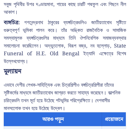
সবুজ পৃথিবীর উপর দণ্ডায়মানা, পায়ের কাছে চারটি পদ্মফুল এবং পিছনে নীল
আকাশ।
ব্যঙ্গচিত্র:
গগনেন্দ্রনাথ ঠাকুরের ব্যঙ্গচিত্রগুলিও জাতীয়তাবোধ সৃষ্টিতে
গুরুত্বপূর্ণ ভূমিকা পালন করে। তাঁর অঙ্কিত রাজনৈতিক ও সামাজিক
সমস্যামূলক ব্যঙ্গচিত্রগুলির মাধ্যমে তিনি ঔপনিবেশিক সমাজব্যবস্থার
সমালোচনা করেছিলেন। অদ্ভুতলোক, বিরূপ বজ্র, নব হুল্লোড়, State
Funeral of H.E. Old Bengal ইত্যাদি এক্ষেত্রে বিশেষ
উল্লেখযোগ্য।
মূল্যায়ন
এভাবে দেশীয় লেখক-সাহিত্যিক এবং চিত্রশিল্পীও বঙ্গচিত্রশিল্পীরা তাঁদের
সৃষ্টিকর্মের মাধ্যমে জাতীয়তাবোধ জাগ্রত করতে সাহায্য করেছেন। কাল্পনিক
চরিত্রগুলি তখন মূর্ত হয়ে উঠেছে পটভূমির পরিপ্রেক্ষিতে। দেশবাসীর
মানসলোেক তখন হয়ে উঠেছে উদ্বেল।
আরও পড়ুন
প্রয়োজনে