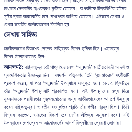
উদারনীতিবাদ সম্বন্ধে তাঁদের ধারণা ছিল। এইসব সাহিত্যিকরা তাঁদের রচনার
মাধ্যমে দেশবাসীর দুঃখযন্ত্রণা ফুটিয়ে তোলেন। অপরদিকে চিত্রশিল্পীরা তাঁদের
সৃষ্টির দ্বারা ভারতবাসীর মনে দেশপ্রেম জাগিয়ে তোলেন। এইভাবে লেখায় ও
রেখায় ভারতীয় জাতীয়তাবোধ বিকশিত হয়।
লেখায় সাহিত্য
জাতীয়তাবোধ বিকাশের ক্ষেত্রে সাহিত্যের বিশেষ ভূমিকা ছিল। এক্ষেত্রে
বিশেষ উল্লেখযোগ্য ছিল-
আনন্দমঠ:
বঙ্কিমচন্দ্র চট্টোপাধ্যায়ের লেখা ‘আনন্দমঠ’ জাতীয়তাবাদী আদর্শ ও
স্বাদেশিকতার বীজমন্ত্র ছিল। বঙ্গদর্শন পত্রিকায় তিনি ‘বন্দেমাতরম’ সংগীতটি
প্রকাশ করেন, যা পরে ‘আনন্দমঠ’ উপন্যাসে সংযুক্ত হয়। ১৮৮২ খ্রিস্টাব্দে
তাঁর ‘আনন্দমঠ’ উপন্যাসটি প্রকাশিত হয়। এই উপন্যাসের মধ্য দিয়ে
যুবসমাজকে পরাধীনতার শৃঙ্খলমোচনের জন্য জাতীয়তাবোধের আদর্শে উদ্বুদ্ধ
করেন বঙ্কিমচন্দ্র। ভারতীয় সংস্কৃতির প্রতি তাঁর গভীর শ্রদ্ধা ছিল। তিনি
বিশ্বাস করতেন, ভারতের বিকাশ হবে দেশীয় ঐতিহ্য অনুসরণ করে। এই
উপন্যাসের দেশপ্রেম ও আত্মোৎসর্গের আদর্শ বিপ্লবীদের প্রেরণা জোগায়।