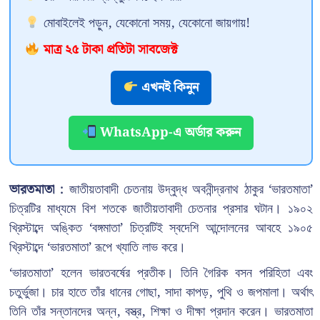
মোবাইলেই পড়ুন, যেকোনো সময়, যেকোনো জায়গায়!
মাত্র ২৫ টাকা প্রতিটা সাবজেক্ট
এখনই কিনুন
WhatsApp-এ অর্ডার করুন
ভারতমাতা :
জাতীয়তাবাদী চেতনায় উদ্বুদ্ধ অবনীন্দ্রনাথ ঠাকুর ‘ভারতমাতা’
চিত্রটির মাধ্যমে বিশ শতকে জাতীয়তাবাদী চেতনার প্রসার ঘটান। ১৯০২
খ্রিস্টাব্দে অঙ্কিত ‘বঙ্গমাতা’ চিত্রটিই স্বদেশি আন্দোলনের আবহে ১৯০৫
খ্রিস্টাব্দে ‘ভারতমাতা’ রূপে খ্যাতি লাভ করে।
‘ভারতমাতা’ হলেন ভারতবর্ষের প্রতীক। তিনি গৈরিক বসন পরিহিতা এবং
চতুর্ভুজা। চার হাতে তাঁর ধানের গোছা, সাদা কাপড়, পুথি ও জপমালা। অর্থাৎ
তিনি তাঁর সন্তানদের অন্ন, বস্ত্র, শিক্ষা ও দীক্ষা প্রদান করেন। ভারতমাতা