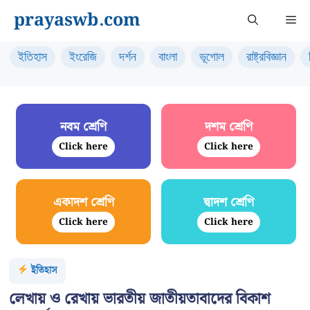
Skip
prayaswb.com
Me
to
content
ইতিহাস
ইংরেজি
দর্শন
বাংলা
ভূগোল
রাষ্ট্রবিজ্ঞান
নবম শ্রেণি
দশম শ্রেণি
Click here
Click here
একাদশ শ্রেণি
দ্বাদশ শ্রেণি
Click here
Click here
ইতিহাস
লেখায় ও রেখায় ভারতীয় জাতীয়তাবাদের বিকাশ