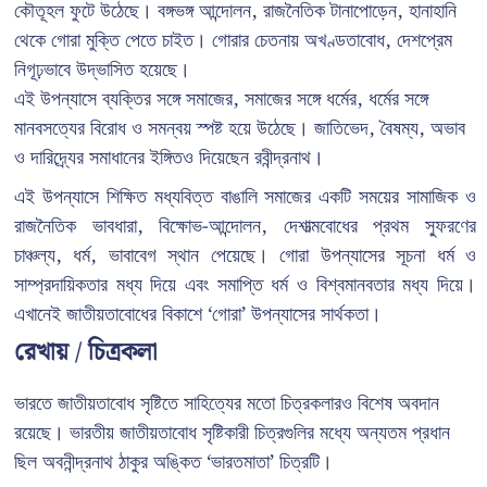
কৌতূহল ফুটে উঠেছে। বঙ্গভঙ্গ আন্দোলন, রাজনৈতিক টানাপোড়েন, হানাহানি
থেকে গোরা মুক্তি পেতে চাইত। গোরার চেতনায় অখণ্ডতাবোধ, দেশপ্রেম
নিগূঢ়ভাবে উদ্ভাসিত হয়েছে।
এই উপন্যাসে ব্যক্তির সঙ্গে সমাজের, সমাজের সঙ্গে ধর্মের, ধর্মের সঙ্গে
মানবসত্যের বিরোধ ও সমন্বয় স্পষ্ট হয়ে উঠেছে। জাতিভেদ, বৈষম্য, অভাব
ও দারিদ্র্যের সমাধানের ইঙ্গিতও দিয়েছেন রবীন্দ্রনাথ।
এই উপন্যাসে শিক্ষিত মধ্যবিত্ত বাঙালি সমাজের একটি সময়ের সামাজিক ও
রাজনৈতিক ভাবধারা, বিক্ষোভ-আন্দোলন, দেশাত্মবোধের প্রথম স্ফুরণের
চাঞ্চল্য, ধর্ম, ভাবাবেগ স্থান পেয়েছে। গোরা উপন্যাসের সূচনা ধর্ম ও
সাম্প্রদায়িকতার মধ্য দিয়ে এবং সমাপ্তি ধর্ম ও বিশ্বমানবতার মধ্য দিয়ে।
এখানেই জাতীয়তাবোধের বিকাশে ‘গোরা’ উপন্যাসের সার্থকতা।
রেখায় / চিত্রকলা
ভারতে জাতীয়তাবোধ সৃষ্টিতে সাহিত্যের মতো চিত্রকলারও বিশেষ অবদান
রয়েছে। ভারতীয় জাতীয়তাবোধ সৃষ্টিকারী চিত্রগুলির মধ্যে অন্যতম প্রধান
ছিল অবনীন্দ্রনাথ ঠাকুর অঙ্কিত ‘ভারতমাতা’ চিত্রটি।