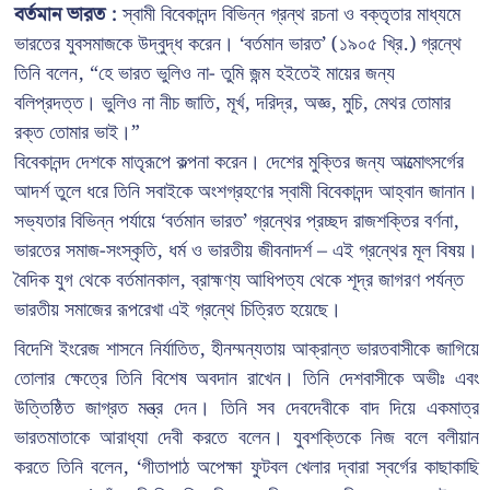
বর্তমান ভারত :
স্বামী বিবেকানন্দ বিভিন্ন গ্রন্থ রচনা ও বক্তৃতার মাধ্যমে
ভারতের যুবসমাজকে উদ্বুদ্ধ করেন। ‘বর্তমান ভারত’ (১৯০৫ খ্রি.) গ্রন্থে
তিনি বলেন, “হে ভারত ভুলিও না- তুমি জন্ম হইতেই মায়ের জন্য
বলিপ্রদত্ত। ভুলিও না নীচ জাতি, মূর্খ, দরিদ্র, অজ্ঞ, মুচি, মেথর তোমার
রক্ত তোমার ভাই।”
বিবেকানন্দ দেশকে মাতৃরূপে কল্পনা করেন। দেশের মুক্তির জন্য আত্মোৎসর্গের
আদর্শ তুলে ধরে তিনি সবাইকে অংশগ্রহণের স্বামী বিবেকানন্দ আহ্বান জানান।
সভ্যতার বিভিন্ন পর্যায়ে ‘বর্তমান ভারত’ গ্রন্থের প্রচ্ছদ রাজশক্তির বর্ণনা,
ভারতের সমাজ-সংস্কৃতি, ধর্ম ও ভারতীয় জীবনাদর্শ – এই গ্রন্থের মূল বিষয়।
বৈদিক যুগ থেকে বর্তমানকাল, ব্রাহ্মণ্য আধিপত্য থেকে শূদ্র জাগরণ পর্যন্ত
ভারতীয় সমাজের রূপরেখা এই গ্রন্থে চিত্রিত হয়েছে।
বিদেশি ইংরেজ শাসনে নির্যাতিত, হীনম্মন্যতায় আক্রান্ত ভারতবাসীকে জাগিয়ে
তোলার ক্ষেত্রে তিনি বিশেষ অবদান রাখেন। তিনি দেশবাসীকে অভীঃ এবং
উত্তিষ্ঠিত জাগ্রত মন্ত্র দেন। তিনি সব দেবদেবীকে বাদ দিয়ে একমাত্র
ভারতমাতাকে আরাধ্যা দেবী করতে বলেন। যুবশক্তিকে নিজ বলে বলীয়ান
করতে তিনি বলেন, ‘গীতাপাঠ অপেক্ষা ফুটবল খেলার দ্বারা স্বর্গের কাছাকাছি