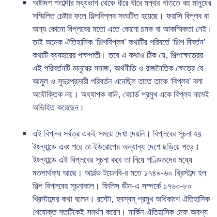
অষ্টাদশ শতাব্দীর মধ্যভাগ থেকে ধীরে ধীরে মন্থর গতিতে বহু মানুষের
সম্মিলিত চেষ্টার ফলে শিল্পবিপ্লব সংঘটিত হয়েছে। ফরাসি বিপ্লব বা
অন্য কোনো বিপ্লবের মতো এতে কোনো চমক বা আকস্মিকতা নেই।
তাই অনেক ঐতিহাসিক ‘শিল্পবিপ্লব’ কথাটির পরিবর্তে ‘শিল্প বিবর্তন’
কথাটি ব্যবহারের পক্ষপাতী। তবে এ কথাও ঠিক যে, শিল্পক্ষেত্রের
এই পরিবর্তনটি মানুষের সমাজ, অর্থনীতি ও রাজনৈতিক ক্ষেত্রে যে
আমূল ও সুদুরপ্রসারী পরিবর্তন এনেছিল তাতে তাকে ‘বিপ্লব’ বলা
অযৌক্তিক নয়। অধ্যাপক বানি, বেয়ার্ড প্রমুখ একে বিপ্লব নামেই
অভিহিত করেছেন।
এই বিপ্লব সর্বত্র একই সময়ে দেখা দেয়নি। বিপ্লবের সূচনা হয়
ইংল্যান্ডে এবং পরে তা ইউরোপের অন্যান্য দেশে ছড়িয়ে পড়ে।
ইংল্যান্ডে এই বিপ্লবের সূচনা কবে তা নিয়ে পণ্ডিতদের মধ্যে
মতপার্থক্য আছে। আর্নল্ড টয়েনবি-র মতে ১৭৪৯-৬০ খ্রিস্টাব্দ হল
শিল্প বিপ্লবের সূচনাকাল। ফিলিস ডীন-এ সম্পর্কে ১৭৬০-৮০
খ্রিস্টাব্দের কথা বলেন। রস্টো, হবস্বম্ প্রমুখ অধিকাংশ ঐতিহাসিক
শেষোক্ত মতটিকেই সমর্থন করেন। মার্কিন ঐতিহাসিক নেফ অবশ্য