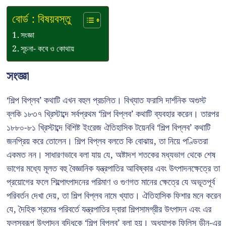
বোর্ড : বিষয়বস্তু
সংজ্ঞা
সূচনা- কবে ও কোথায়
সংজ্ঞা
‘শিল্প বিপ্লব’ কথাটি এখন বহুল প্রচলিত। বিখ্যাত ফরাসি দার্শনিক অগুস্ট
ব্লকি ১৮৩৭ খ্রিস্টাব্দে সর্বপ্রথম ‘শিল্প বিপ্লব’ কথাটি ব্যবহার করেন। তারপর
১৮৮০-৮১ খ্রিস্টাব্দে বিশিষ্ট ইংরেজ ঐতিহাসিক টয়েনবি ‘শিল্প বিপ্লব’ কথাটি
জনপ্রিয় করে তোলেন। শিল্প বিপ্লব বলতে কি বোঝায়, তা নিয়ে পণ্ডিতরা
একমত নন। সাধারণভাবে বলা যায় যে, অষ্টাদশ শতকের মধ্যভাগ থেকে শেষ
ভাগের মধ্যে মূলত বহু বৈজ্ঞানিক যন্ত্রপাতির আবিষ্কার এবং উৎপাদনক্ষেত্রে তা
প্রয়োগের ফলে শিল্পোৎপাদনের পরিমাণ ও গুণগত মানের ক্ষেত্রে যে অভূতপূর্ব
পরিবর্তন দেখা দেয়, তা শিল্প বিপ্লব নামে খ্যাত। ঐতিহাসিক ফিশার মনে করেন
যে, দৈহিক শ্রমের পরিবর্তে যন্ত্রপাতির দ্বারা শিল্পসামগ্রীর উৎপাদন এবং এর
ফলস্বরূপ উৎপাদন বৃদ্ধিকে ‘শিল্প বিপ্লব’ বলা হয়। অধ্যাপক ফিলিস ডীন-এর