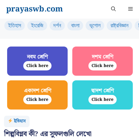
Skip
prayaswb.com
Me
to
content
ইতিহাস
ইংরেজি
দর্শন
বাংলা
ভূগোল
রাষ্ট্রবিজ্ঞান
নবম শ্রেণি
দশম শ্রেণি
Click here
Click here
একাদশ শ্রেণি
দ্বাদশ শ্রেণি
Click here
Click here
ইতিহাস
শিল্পবিপ্লব কী? এর সুফলগুলি লেখো