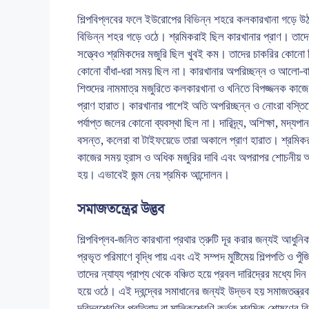
শিল্পবিপ্লবের ফলে ইউরোপের বিভিন্ন শহরে কলকারখানা গড়ে উ
বিভিন্ন শহর গড়ে ওঠে। শ্রমিকরাই ছিল কারখানার প্রাণ। তাদের
সত্ত্বেও শ্রমিকদের মজুরি ছিল খুবই কম। তাদের চাকরির কোনো
কোনো বাঁধা-ধরা সময় ছিল না। কারখানার অপরিচ্ছন্ন ও আলো-বা
শিশুদের নামমাত্র মজুরিতে কলকারখানা ও খনিতে বিপজ্জনক কাজ
প্রাণ হারাত। কারখানার পাশেই অতি অপরিচ্ছন্ন ও নোংরা বস্তিত
পর্যাপ্ত জলের কোনো ব্যবস্থা ছিল না। দারিদ্র্য, অশিক্ষা, মদ্যপ
বসন্ত, কলেরা বা টাইফয়েডে তারা অকালে প্রাণ হারাত। শ্রমিকর
কাজের সময় হ্রাস ও অধিক মজুরির দাবি এবং অপরাপর শোচনীয় অব
হয়। এভাবেই জন্ম নেয় শ্রমিক আন্দোলন।
সমাজতন্ত্রের উদ্ভব
শিল্পবিপ্লব-জনিত কারখানা প্রথার ত্রুটি দূর করার জন্যই আধুনি
প্রভৃত পরিমাণে বৃদ্ধি পায় এবং এই সম্পদ মুষ্টিমেয় শিল্পপতি ও পু
তাদের ন্যায্য প্রাপ্য থেকে বঞ্চিত হয়ে প্রবল দারিদ্রের মধ্যে দি
হয়ে ওঠে। এই দ্বন্দ্বের সমাধানের জন্যই উদ্ভব হয় সমাজতন্ত্রবাদ