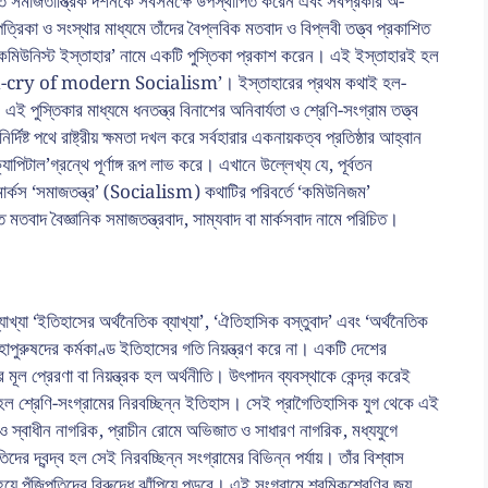
ে সমাজতান্ত্রিক দর্শনকে সর্বসমক্ষে উপস্থাপিত করেন এবং সর্বপ্রকার অ-
্রিকা ও সংস্থার মাধ্যমে তাঁদের বৈপ্লবিক মতবাদ ও বিপ্লবী তত্ত্ব প্রকাশিত
বা ‘কমিউনিস্ট ইস্তাহার’ নামে একটি পুস্তিকা প্রকাশ করেন। এই ইস্তাহারই হল
e birth-cry of modern Socialism’। ইস্তাহারের প্রথম কথাই হল-
পুস্তিকার মাধ্যমে ধনতন্ত্র বিনাশের অনিবার্যতা ও শ্রেণি-সংগ্রাম তত্ত্ব
িষ্ট পথে রাষ্ট্রীয় ক্ষমতা দখল করে সর্বহারার একনায়কত্ব প্রতিষ্ঠার আহ্বান
াপিটাল’গ্রন্থে পূর্ণাঙ্গ রূপ লাভ করে। এখানে উল্লেখ্য যে, পূর্বতন
ল মার্কস ‘সমাজতন্ত্র’ (Socialism) কথাটির পরিবর্তে ‘কমিউনিজম’
বাদ বৈজ্ঞানিক সমাজতন্ত্রবাদ, সাম্যবাদ বা মার্কসবাদ নামে পরিচিত।
যাখ্যা ‘ইতিহাসের অর্থনৈতিক ব্যাখ্যা’, ‘ঐতিহাসিক বস্তুবাদ’ এবং ‘অর্থনৈতিক
মহাপুরুষদের কর্মকাণ্ড ইতিহাসের গতি নিয়ন্ত্রণ করে না। একটি দেশের
 মূল প্রেরণা বা নিয়ন্ত্রক হল অর্থনীতি। উৎপাদন ব্যবস্থাকে কেন্দ্র করেই
ল শ্রেণি-সংগ্রামের নিরবচ্ছিন্ন ইতিহাস। সেই প্রাগৈতিহাসিক যুগ থেকে এই
াস ও স্বাধীন নাগরিক, প্রাচীন রোমে অভিজাত ও সাধারণ নাগরিক, মধ্যযুগে
ের দ্বন্দ্ব হল সেই নিরবচ্ছিন্ন সংগ্রামের বিভিন্ন পর্যায়। তাঁর বিশ্বাস
য়ে পুঁজিপতিদের বিরুদ্ধে ঝাঁপিয়ে পড়বে। এই সংগ্রামে শ্রমিকশ্রেণির জয়