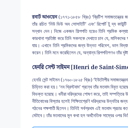
রবার্ট আওয়েন
(১৭৭১-১৮৫৮ খ্রিঃ) ‘ব্রিটিশ সমাজতন্ত্রের জ
তাঁর রচিত ‘নিউ ভিউ অব সোসাইটি’ এবং’ রিপোর্ট টু দ্য কাউন্টি
সন্ধান দেন। নিজে একজন শিল্পপতি হয়েও তিনি শ্রমিক কল্যাণের
কারখানা প্রতিষ্ঠা করে তিনি সকলকে দেখাতে চান যে, মালিকদের স্বা
যায়। এখানে তিনি শ্রমিকদের জন্য উন্নত পরিবেশ, ভাল বিদ্যাল
করেন। তিনি মনে করেছিলেন যে, অন্যান্য শিল্পপতিগণও তাঁর দৃষ্
হেনরি সেন্ট সাইমন [Henri de Saint-Si
হেনরি সেন্ট সাইমন (১৭৬০-১৮২৫ খ্রিঃ) ‘ইউটোপীয় সমাজতন্ত্রব
চিহ্নিত করা হয়। ‘নব খ্রিস্টবাদ’ গ্রন্থে তাঁর মতবাদ বিবৃত হয়
বিভক্ত হয়েছে। ধনীরা দরিদ্রদের শোষণ করে, তাই সম্পত্তির 
নীতিবোধের বিস্তার হলেই শিক্ষিতশ্রেণি দরিদ্রদের উন্নতির জন্য 
গঠনের পক্ষপাতী ছিলেন। তিনিই সর্বপ্রথম এই মতবাদ প্রচার করেন
মেটাবে। তাঁর মতবাদের মূল কথা হল অর্থনৈতিক সাম্যের ওপর ভিত