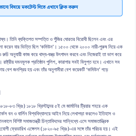
কোনো বিষয়ে মকটেস্ট দিতে এখানে ক্লিক করুন
রশিষ্য। তিনি ব্যক্তিগত সম্পত্তি ও পুঁজির ঘোরতর বিরোধী ছিলেন এবং এর
না করেন যার ভিত্তি ছিল ‘কমিউন’। ১৫০০ থেকে ২০০০ নারী-পুরুষ নিয়ে এক
রুচি অনুযায়ী কাজ করে খাদ্য-বস্ত্র উৎপাদন করবে এবং নিজেরাই তা ভাগ করে
 রাষ্ট্রীয় দমনমূলক প্রতিষ্ঠান পুলিশ, কারাগার সবই বিলুপ্ত হবে। এখানে সব
কায় বেশ জনপ্রিয় হয় এবং তাঁর অনুগামীরা বেশ কয়েকটি ‘কমিউন’ গড়ে
া
৮১৮-৮৩ খ্রিঃ) ১৮১৮ খ্রিস্টাব্দের ৫ই মে জার্মানির ট্রিয়ার শহরে এক
 মার্কস বন ও বার্লিন বিশ্ববিদ্যালয়ে আইন নিয়ে লেখাপড়া করলেও ইতিহাস ও
থানকালে বিশিষ্ট সমাজতন্ত্রী চিন্তাবিদদের সান্নিধ্যে এসে সমাজতান্ত্রিক
ও সহযোগী ফ্রেডারিখ এঙ্গেলস (১৮২০-৯৫ খ্রিঃ)-এর সঙ্গে তাঁর পরিচয় হয়। এই