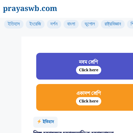
Skip
prayaswb.com
to
content
ইতিহাস
ইংরেজি
দর্শন
বাংলা
ভূগোল
রাষ্ট্রবিজ্ঞান
শ
নবম শ্রেণি
Click here
একাদশ শ্রেণি
Click here
ইতিহাস