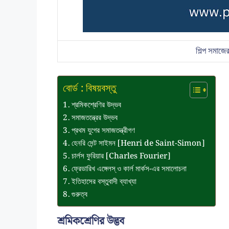
শিল্প সমাজে
বোর্ড : বিষয়বস্তু
শ্রমিকশ্রেণির উদ্ভব
সমাজতন্ত্রের উদ্ভব
প্রথম যুগের সমাজতন্ত্রীগণ
হেনরি সেন্ট সাইমন [Henri de Saint-Simon]
চার্লস ফুরিয়ার [Charles Fourier]
ফ্রেডারিখ এঙ্গেলস্ ও কার্ল মার্কস-এর সমালোচনা
ইতিহাসের বস্তুবাদী ব্যাখ্যা
গুরুত্ব
শ্রমিকশ্রেণির উদ্ভব