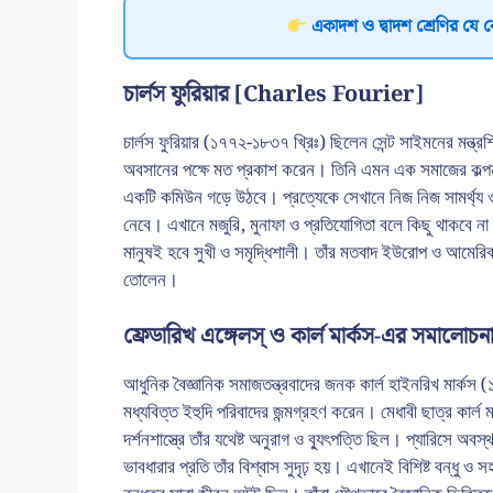
একাদশ ও দ্বাদশ শ্রেণির যে 
চার্লস ফুরিয়ার [Charles Fourier]
চার্লস ফুরিয়ার (১৭৭২-১৮৩৭ খ্রিঃ) ছিলেন সেন্ট সাইমনের মন্ত্
অবসানের পক্ষে মত প্রকাশ করেন। তিনি এমন এক সমাজের কল্প
একটি কমিউন গড়ে উঠবে। প্রত্যেকে সেখানে নিজ নিজ সামর্থ্য ও 
নেবে। এখানে মজুরি, মুনাফা ও প্রতিযোগিতা বলে কিছু থাকবে না।
মানুষই হবে সুখী ও সমৃদ্ধিশালী। তাঁর মতবাদ ইউরোপ ও আমেরি
তোলেন।
ফ্রেডারিখ এঙ্গেলস্ ও কার্ল মার্কস-এর সমালোচন
আধুনিক বৈজ্ঞানিক সমাজতন্ত্রবাদের জনক কার্ল হাইনরিখ মার্কস (১
মধ্যবিত্ত ইহুদি পরিবাদের জন্মগ্রহণ করেন। মেধাবী ছাত্র কার্ল
দর্শনশাস্ত্রে তাঁর যথেষ্ট অনুরাগ ও ব্যুৎপত্তি ছিল। প্যারিসে অবস্
ভাবধারার প্রতি তাঁর বিশ্বাস সুদৃঢ় হয়। এখানেই বিশিষ্ট বন্ধু 