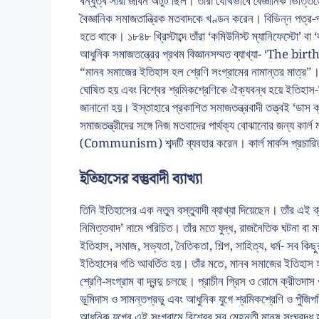
বন্ধুত্ব সারা জীবন অটুট ছিল। তাঁরা যৌথভাবে বৈজ্ঞানিক ভিত্তিত
বৈজ্ঞানিক সমাজতান্ত্রিক মতবাদকে খণ্ডন করেন। বিভিন্ন পত্র-পত
হতে থাকে। ১৮৪৮ খ্রিস্টাব্দে তাঁরা ‘কমিউনিস্ট ম্যানিফেস্টো’ 
আধুনিক সমাজতন্ত্রের প্রথম বিজ্ঞানসম্মত ব্যাখ্যা- ‘Th
“মানব সমাজের ইতিহাস হল শ্রেণি সংগ্রামের নামান্তর মাত্র”। এই 
ঘোষিত হয় এবং বিশ্বের শ্রমিকশ্রেণিকে ঐক্যবন্ধ হয়ে ইতিহাস-নির্দ
জানানো হয়। ইস্তাহারে প্রকাশিত সমাজতন্ত্রবাদী তত্ত্বই ‘ডাস ক্য
সমাজতন্ত্রীদের সঙ্গে নিজ মতবাদের পার্থক্য বোঝানোর জন্য কার্
(Communism) শব্দটি ব্যবহার করেন। কার্ল মার্কস প্রচারিত মত
ইতিহাসের বস্তুবাদী ব্যাখ্যা
তিনি ইতিহাসের এক নতুন বস্তুবাদী ব্যাখ্যা দিয়েছেন। তাঁর এই ব্
নিমিত্তবাদ’ নামে পরিচিত। তাঁর মতে যুদ্ধ, রাজনৈতিক ঘটনা বা 
ইতিহাস, সমাজ, সভ্যতা, নৈতিকতা, শিল্প, সাহিত্য, ধর্ম- সব কিছুর
ইতিহাসের গতি আবর্তিত হয়। তাঁর মতে, মানব সমাজের ইতিহাস হ
শ্রেণি-সংগ্রাম বা দ্বন্দু চলছে। প্রাচীন গ্রিস ও রোমে ক্রীতদ
ভূমিদাস ও সামন্তপ্রভু এবং আধুনিক যুগে শ্রমিকশ্রেণি ও পুঁজিপতিদ
আধুনিক যুগের এই সংগ্রামে বিশ্বের সব মেহনতী মানুষ সংঘবদ্ধ হ