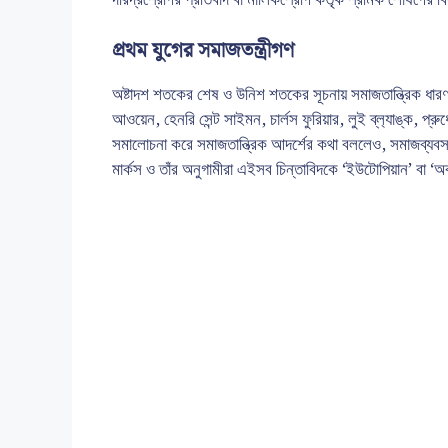
দরিদ্রশ্রেণির প্রতিবাদ বা মালিকশ্রেণি কর্তৃক শ্রমিক শোষণের বি
প্রথম যুগের সমাজতন্ত্রীগণ
অষ্টাদশ শতকের শেষ ও উনিশ শতকের সূচনায় সমাজতান্ত্রিক ধারণা স্
আওয়েন, হেনরি সেন্ট সাইমন, চার্লস ফুরিয়ার, লুই ব্ল‍্যাঙ্ক, প্
সমালোচনা করে সমাজতান্ত্রিক আদর্শের কথা বললেও, সমাজব্যবস্থ
মার্কস ও তাঁর অনুগামীরা এইসব চিন্তাবিদকে ‘ইউটোপিয়ান’ বা ‘অ