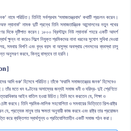
নক’ নামে পরিচিত। তিনিই সর্বপ্রথম ‘সমাজতন্ত্রবাদ’ কথাটি প্রচলন করেন।
 অফ ল্যানার্ক’ নামক দুটি গ্রন্থে তিনি সমাজতান্ত্রিক আন্দোলনের নতুন পথের
 দিকে দৃষ্টিপাত করেন। ১৮০০ খ্রিস্টাব্দে নিউ ল্যানার্ক শহরে একটি আদর্শ
র্থ ক্ষুন্ন না করেও শিল্পে নিযুক্ত শ্রমিকদের নানা ধরনের সুযোগ সুবিধা দেওয়া
য়, সমবায় বিপণি এবং বৃদ্ধ বয়স বা অসুস্থ অবস্থায় পেনসনের ব্যবস্থা চালু
টান্ত অনুসরণ করবে, কিন্তু বাস্তবে তা হয়নি।
mon]
াদের আদি গুরু’ হিসেবে পরিচিত। তাঁকে ‘ফরাসি সমাজতন্ত্রের জনক’ হিসেবেও
েছে। তাঁর মতে ধন বণ্টনের অসাম্যের জন্যই সমাজ ধনী ও দরিদ্র- দুই শ্রেণিতে
উত্তরাধিকার আইন বাতিল হওয়া উচিত। তিনি মনে করতেন যে, শিক্ষা ও
চেষ্টা করবে। তিনি শ্রমিক-মালিক সহযোগিতা ও সমবায়ের ভিত্তিতে শিল্প-রাষ্ট্র
 যে, প্রত্যেক মানুষ তার ক্ষমতা অনুযায়ী কাজ করবে এবং রাষ্ট্র তার প্রয়োজন
্তি করে ব্যক্তিগত স্বার্থশূন্য ও প্রতিযোগিতাহীন একটি সমাজ গঠন করা।