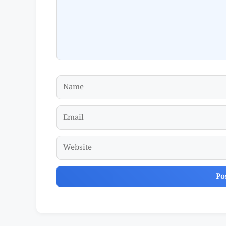
Name
Email
Website