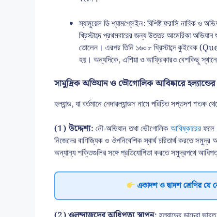
স্যামুয়েল ডি শ্যামপ্লেইন: বিশিষ্ট ফরাসি নাবিক
খ্রিস্টাব্দে প্রথমবারের জন্য উত্তর আমেরিকা অভিযান শ
তোলেন। এরপর তিনি ১৬০৮ খ্রিস্টাব্দে কুইবেক (Quebe
হয়। অন্যদিকে, এশিয়া ও আফ্রিকারও বেশকিছু স্থানে 
সামুদ্রিক অভিযান ও ভৌগোলিক আবিষ্কারে হল্যান্ডের 
হল্যান্ড, যা বর্তমানে নেদারল্যান্ডস নামে পরিচিত সপ্তদশ শতক 
(1) উদ্দেশ্য:
নৌ-অভিযান তথা ভৌগোলিক
আবিষ্কারের
ফলে প
নিজেদের বাণিজ্যিক ও ঔপনিবেশিক স্বার্থ চরিতার্থ করতে সমুদ
অন্যান্য শক্তিগুলির সঙ্গে প্রতিযোগিতা করতে সমুদ্রপথে আধিপত্য
একাদশ ও দ্বাদশ শ্রেণির যে 
(2) ওলন্দাজদের আধিপত্য স্থাপন:
হল্যান্ডের ডাচেরা ভা