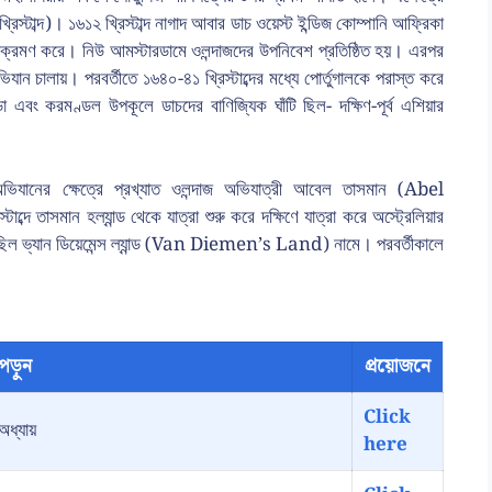
্টাব্দ)। ১৬১২ খ্রিস্টাব্দ নাগাদ আবার ডাচ ওয়েস্ট ইন্ডিজ কোম্পানি আফ্রিকা
আক্রমণ করে। নিউ আমস্টারডামে ওলন্দাজদের উপনিবেশ প্রতিষ্ঠিত হয়। এরপর
অভিযান চালায়। পরবর্তীতে ১৬৪০-৪১ খ্রিস্টাব্দের মধ্যে পোর্তুগালকে পরাস্ত করে
চুড়া এবং করমণ্ডল উপকূলে ডাচদের বাণিজ্যিক ঘাঁটি ছিল- দক্ষিণ-পূর্ব এশিয়ার
ক অভিযানের ক্ষেত্রে প্রখ্যাত ওলন্দাজ অভিযাত্রী আবেল তাসমান (Abel
দে তাসমান হল্যান্ড থেকে যাত্রা শুরু করে দক্ষিণে যাত্রা করে অস্ট্রেলিয়ার
ত ছিল ভ্যান ডিয়েমেন্স ল্যান্ড (Van Diemen’s Land) নামে। পরবর্তীকালে
পড়ুন
প্রয়োজনে
Click
অধ্যায়
here