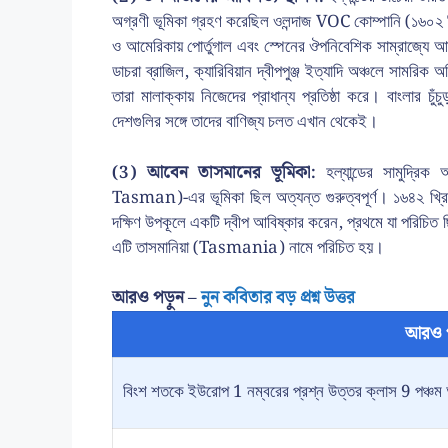
অগ্রণী ভূমিকা গ্রহণ করেছিল ওলন্দাজ VOC কোম্পানি (১৬০২ খ্রিস
ও আমেরিকায় পোর্তুগাল এবং স্পেনের ঔপনিবেশিক সাম্রাজ্যে 
ডাচরা ব্রাজিল, ক্যারিবিয়ান দ্বীপপুঞ্জ ইত্যাদি অঞ্চলে সামরিক 
তারা মালাক্কায় নিজেদের প্রাধান্য প্রতিষ্ঠা করে। বাংলার চুঁ
দেশগুলির সঙ্গে তাদের বাণিজ্য চলত এখান থেকেই।
(3) আবেন তাসমানের ভূমিকা:
হল্যান্ডের সামুদ্রি
Tasman)-এর ভূমিকা ছিল অত্যন্ত গুরুত্বপূর্ণ। ১৬৪২ খ্রিস্টাব্
দক্ষিণ উপকূলে একটি দ্বীপ আবিষ্কার করেন, প্রথমে যা পরিচি
এটি তাসমানিয়া (Tasmania) নামে পরিচিত হয়।
আরও পড়ুন –
নুন কবিতার বড় প্রশ্ন উত্তর
আরও 
বিংশ শতকে ইউরোপ 1 নম্বরের প্রশ্ন উত্তর ক্লাস 9 পঞ্চম 