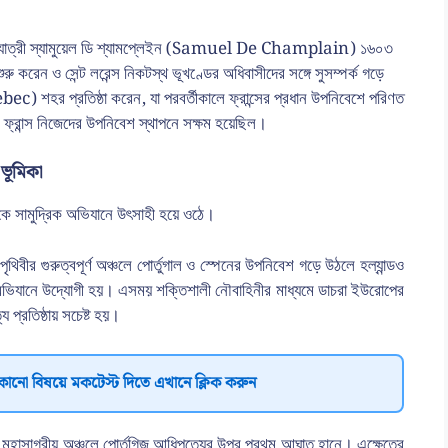
 ও অভিযাত্রী স্যামুয়েল ডি শ্যামপ্লেইন (Samuel De Champlain) ১৬০৩
ুরু করেন ও সেন্ট লরেন্স নিকটস্থ ভূখণ্ডের অধিবাসীদের সঙ্গে সুসম্পর্ক গড়ে
c) শহর প্রতিষ্ঠা করেন, যা পরবর্তীকালে ফ্রান্সের প্রধান উপনিবেশে পরিণত
ফ্রান্স নিজেদের উপনিবেশ স্থাপনে সক্ষম হয়েছিল।
ভূমিকা
থেকে সামুদ্রিক অভিযানে উৎসাহী হয়ে ওঠে।
ৃথিবীর গুরুত্বপূর্ণ অঞ্চলে পোর্তুগাল ও স্পেনের উপনিবেশ গড়ে উঠলে হল্যান্ডও
্র অভিযানে উদ্যোগী হয়। এসময় শক্তিশালী নৌবাহিনীর মাধ্যমে ডাচরা ইউরোপের
 প্রতিষ্ঠায় সচেষ্ট হয়।
কোনো বিষয়ে মকটেস্ট দিতে এখানে ক্লিক করুন
রত মহাসাগরীয় অঞ্চলে পোর্তুগিজ আধিপত্যের উপর প্রথম আঘাত হানে। এক্ষেত্রে