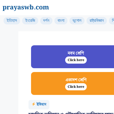
Skip
prayaswb.com
to
content
ইতিহাস
ইংরেজি
দর্শন
বাংলা
ভূগোল
রাষ্ট্রবিজ্ঞান
শ
নবম শ্রেণি
Click here
একাদশ শ্রেণি
Click here
ইতিহাস