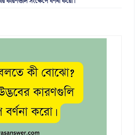
বের কারণগুলি সংক্ষেপে বর্ণনা করো।