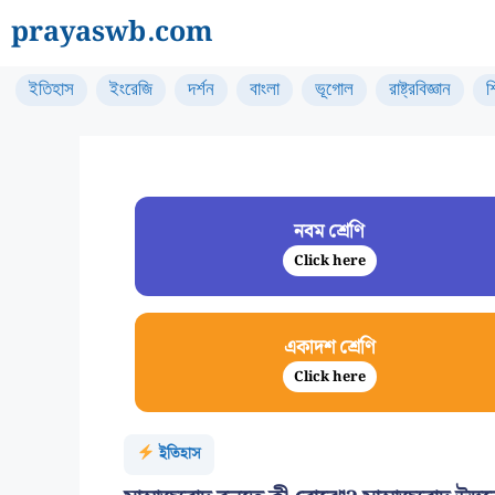
Skip
prayaswb.com
to
content
ইতিহাস
ইংরেজি
দর্শন
বাংলা
ভূগোল
রাষ্ট্রবিজ্ঞান
শ
নবম শ্রেণি
Click here
একাদশ শ্রেণি
Click here
ইতিহাস