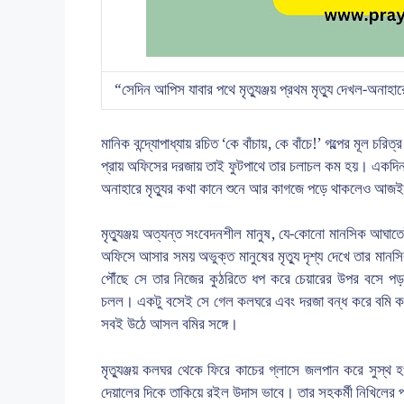
“সেদিন আপিস যাবার পথে মৃত্যুঞ্জয় প্রথম মৃত্যু দেখল-অনাহার
মানিক বন্দ্যোপাধ্যায় রচিত ‘কে বাঁচায়, কে বাঁচে!’ গল্পের মূল চরি
প্রায় অফিসের দরজায় তাই ফুটপাথে তার চলাচল কম হয়। একদিন অ
অনাহারে মৃত্যুর কথা কানে শুনে আর কাগজে পড়ে থাকলেও আজই ত
মৃত্যুঞ্জয় অত্যন্ত সংবেদনশীল মানুষ, যে-কোনো মানসিক আঘ
অফিসে আসার সময় অভুক্ত মানুষের মৃত্যু দৃশ্য দেখে তার মা
পৌঁছে সে তার নিজের কুঠরিতে ধপ করে চেয়ারের উপর বসে পড়ল
চলল। একটু বসেই সে গেল কলঘরে এবং দরজা বন্ধ করে বমি কর
সবই উঠে আসল বমির সঙ্গে।
মৃত্যুঞ্জয় কলঘর থেকে ফিরে কাচের গ্লাসে জলপান করে সুস্থ হওয়া
দেয়ালের দিকে তাকিয়ে রইল উদাস ভাবে। তার সহকর্মী নিখিলের