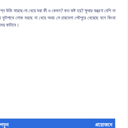
শ্ন উকি মারছে-না খেয়ে মরা কী ও কেমন? কত কষ্ট হয়? ক্ষুধার যন্ত্রণা বেশি না
ে যে ফুটপাথে লোক মরছে না খেয়ে অথচ সে চারবেলা পেটপুরে খেয়েছে বলে কিংবা
সময় কাটাবে।
পড়ুন
প্রয়োজনে