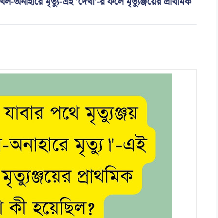
খল-অনাহারে মৃত্যু-এই 'দেখা'-র ফলে মৃত্যুঞ্জয়ের প্রাথমিক