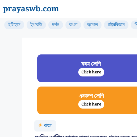
Skip
prayaswb.com
to
content
ইতিহাস
ইংরেজি
দর্শন
বাংলা
ভূগোল
রাষ্ট্রবিজ্ঞান
শ
নবম শ্রেণি
Click here
একাদশ শ্রেণি
Click here
বাংলা