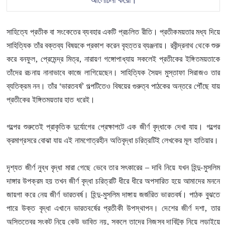
আলোচনা করো।
সাহিত্যে প্রতীক বা সংকেতের ব্যবহার একটি প্রচলিত রীতি। প্রতীকময়তার মধ্য দিয়ে
সাহিত্যিক তাঁর বক্তব্য বিষয়কে প্রকাশ করেন বৃহত্তর ব্যঞ্জনায়। রবীন্দ্রনাথ থেকে শুরু
করে বনফুল, প্রেমেন্দ্র মিত্র, নারায়ণ গঙ্গোপাধ্যায় সকলেই প্রতীকের ইঙ্গিতময়তাকে
তাঁদের রচনায় নানাভাবে কাজে লাগিয়েছেন। সাহিত্যিক সৈয়দ মুস্তাফা সিরাজও তার
ব্যতিক্রম নন। তাঁর ‘ভারতবর্ষ’ গল্পটিতেও বিষয়ের গুরুত্ব পাঠকের অন্তরে পৌঁছে যায়
প্রতীকের ইঙ্গিতময়তার হাত ধরেই।
গল্পের শুরুতেই প্রাকৃতিক দুর্যোগের প্রেক্ষাপটে এক জীর্ণ বৃদ্ধাকে দেখা যায়। গল্পের
ক্রমাগ্রসরে বোঝা যায় এই নামগোত্রহীন অতিবৃদ্ধা চরিত্রটিই লেখকের মূল হাতিয়ার।
দৃশ্যত জীর্ণ নুব্ধ বৃদ্ধা মারা গেছে ভেবে তার সৎকারের – দাবি নিয়ে যখন হিন্দু-মুসলিম
দাঙ্গার উপক্রম হয় তখন জীর্ণ বৃদ্ধা চরিত্রটি ধীরে ধীরে অপসারিত হয়ে আমাদের মননে
জায়গা করে নেয় জীর্ণ ভারতবর্ষ। হিন্দু-মুসলিম দাঙ্গায় জর্জরিত ভারতবর্ষ। পাঠক বুঝতে
পারে উক্ত বৃদ্ধা এখানে ভারতবর্ষের প্রতীকী উপস্থাপন। দেশের জীর্ণ দশা, তার
অস্তিত্বের সংকট নিয়ে কেউ ভাবিত নয়, সকলে তাদের নিজস্ব দাবিটুকু নিয়ে লড়াইয়ে