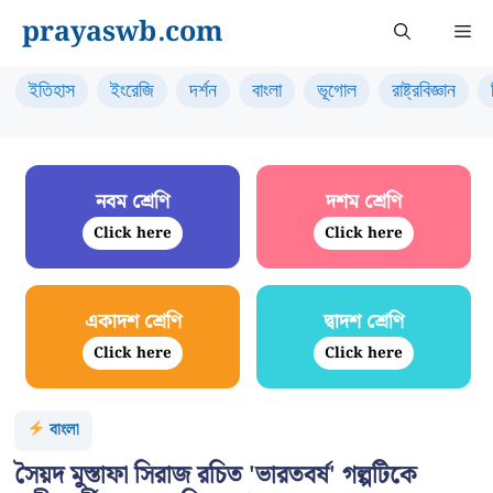
Skip
prayaswb.com
Me
to
content
ইতিহাস
ইংরেজি
দর্শন
বাংলা
ভূগোল
রাষ্ট্রবিজ্ঞান
নবম শ্রেণি
দশম শ্রেণি
Click here
Click here
একাদশ শ্রেণি
দ্বাদশ শ্রেণি
Click here
Click here
বাংলা
সৈয়দ মুস্তাফা সিরাজ রচিত 'ভারতবর্ষ' গল্পটিকে