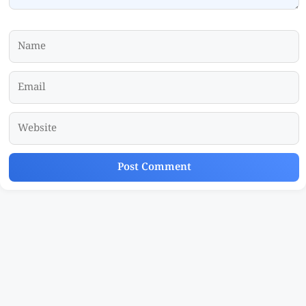
Name
Email
Website